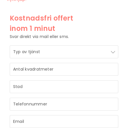
Kostnadsfri offert
inom 1 minut
Svar direkt via mail eller sms.
STRÅLANDE!
Ditt meddelande är mottaget och vi återkommer
till dig så snart vi har möjlighet.