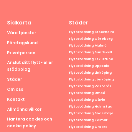
Sidkarta
Städer
Flyttstädning Stockholm
Våra tjänster
Flyttstädning Göteborg
Företagskund
Flyttstädning Malmö
Privatperson
Flyttstädning Sundsvall
Flyttstädning Eskilstuna
Anslut ditt flytt- eller
Flyttstädning Uppsala
städbolag
Flyttstädning Linköping
Städer
Flyttstädning Jönköping
Flyttstädning Västerås
Om oss
Flyttstädning Umeå
Kontakt
Flyttstädning Gävle
Flyttstädning Halmstad
Allmänna villkor
Flyttstädning Södertälje
Hantera cookies och
Flyttstädning Kalmar
cookie policy
Flyttstädning Örebro