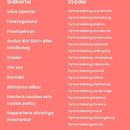
Sidkarta
Städer
Flyttstädning Stockholm
Våra tjänster
Flyttstädning Göteborg
Företagskund
Flyttstädning Malmö
Privatperson
Flyttstädning Sundsvall
Flyttstädning Eskilstuna
Anslut ditt flytt- eller
Flyttstädning Uppsala
städbolag
Flyttstädning Linköping
Städer
Flyttstädning Jönköping
Flyttstädning Västerås
Om oss
Flyttstädning Umeå
Kontakt
Flyttstädning Gävle
Flyttstädning Halmstad
Allmänna villkor
Flyttstädning Södertälje
Hantera cookies och
Flyttstädning Kalmar
cookie policy
Flyttstädning Örebro
Flyttstädning Lund
Rapportera allvarliga
Flyttstädning Helsingborg
misstankar
Flyttstädning Borås