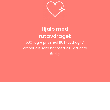
Hjälp med
rutavdraget
50% lägre pris med RUT-avdrag! Vi
ordnar allt som har med RUT att göra
åt dig.