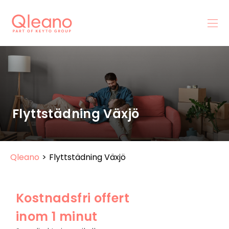
Flyttstädning Växjö
Qleano
>
Flyttstädning Växjö
Kostnadsfri offert
inom 1 minut