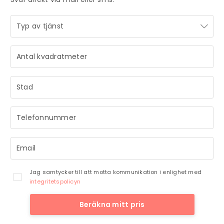
STRÅLANDE!
STRÅLANDE!
Ditt meddelande är mottaget och vi återkommer till dig
Ditt meddelande är mottaget och vi återkommer till dig
så snart vi har möjlighet.
så snart vi har möjlighet.
Jag samtycker till att motta kommunikation i enlighet med
integritetspolicyn
Beräkna mitt pris