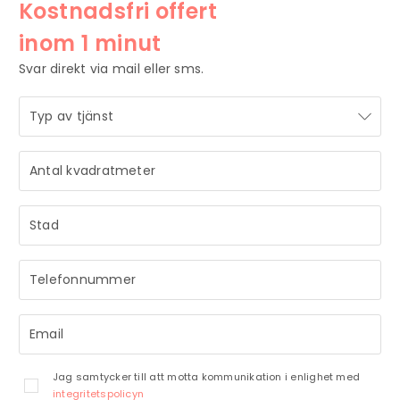
Kostnadsfri offert
inom 1 minut
Svar direkt via mail eller sms.
STRÅLANDE!
STRÅLANDE!
Ditt meddelande är mottaget och vi återkommer till dig
Ditt meddelande är mottaget och vi återkommer till dig
så snart vi har möjlighet.
så snart vi har möjlighet.
Jag samtycker till att motta kommunikation i enlighet med
integritetspolicyn