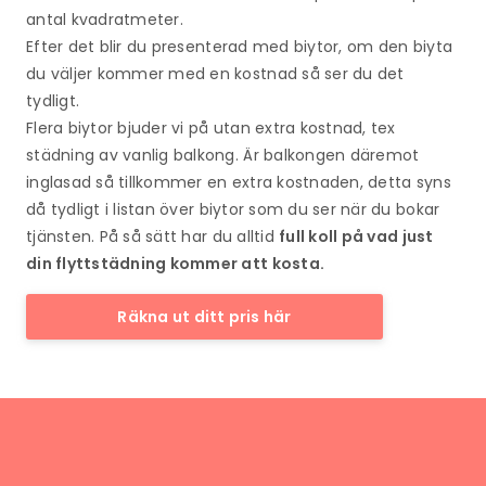
antal kvadratmeter.
Efter det blir du presenterad med biytor, om den biyta
du väljer kommer med en kostnad så ser du det
tydligt.
Flera biytor bjuder vi på utan extra kostnad, tex
städning av vanlig balkong. Är balkongen däremot
inglasad så tillkommer en extra kostnaden, detta syns
då tydligt i listan över biytor som du ser när du bokar
tjänsten.
På så sätt har du alltid
full koll på vad just
din flyttstädning kommer att kosta.
Räkna ut ditt pris här