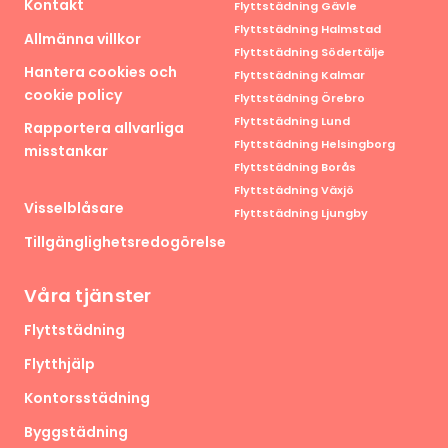
Kontakt
Flyttstädning Gävle
Flyttstädning Halmstad
Allmänna villkor
Flyttstädning Södertälje
Hantera cookies och
Flyttstädning Kalmar
cookie policy
Flyttstädning Örebro
Flyttstädning Lund
Rapportera allvarliga
Flyttstädning Helsingborg
misstankar
Flyttstädning Borås
Flyttstädning Växjö
Visselblåsare
Flyttstädning Ljungby
Tillgänglighetsredogörelse
Våra tjänster
Flyttstädning
Flytthjälp
Kontorsstädning
Byggstädning