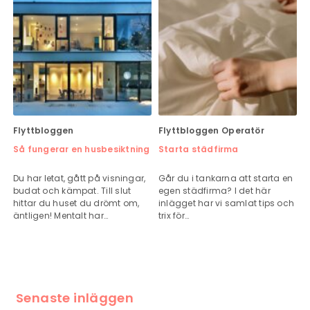
Flyttbloggen
Flyttbloggen
Operatör
Så fungerar en husbesiktning
Starta städfirma
Du har letat, gått på visningar,
Går du i tankarna att starta en
budat och kämpat. Till slut
egen städfirma? I det här
hittar du huset du drömt om,
inlägget har vi samlat tips och
äntligen! Mentalt har…
trix för…
Senaste inläggen