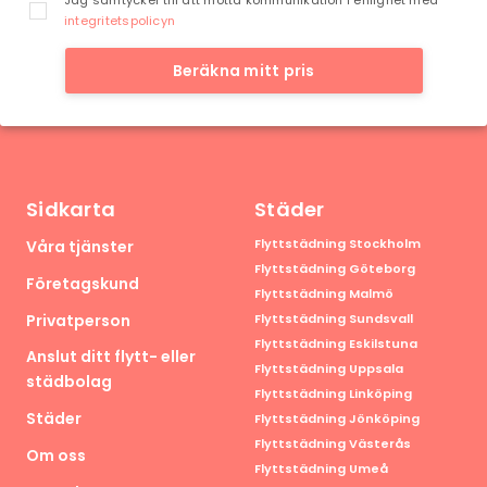
Jag samtycker till att motta kommunikation i enlighet med
integritetspolicyn
Beräkna mitt pris
Sidkarta
Städer
Flyttstädning Stockholm
Våra tjänster
Flyttstädning Göteborg
Företagskund
Flyttstädning Malmö
Privatperson
Flyttstädning Sundsvall
Flyttstädning Eskilstuna
Anslut ditt flytt- eller
Flyttstädning Uppsala
städbolag
Flyttstädning Linköping
Städer
Flyttstädning Jönköping
Flyttstädning Västerås
Om oss
Flyttstädning Umeå