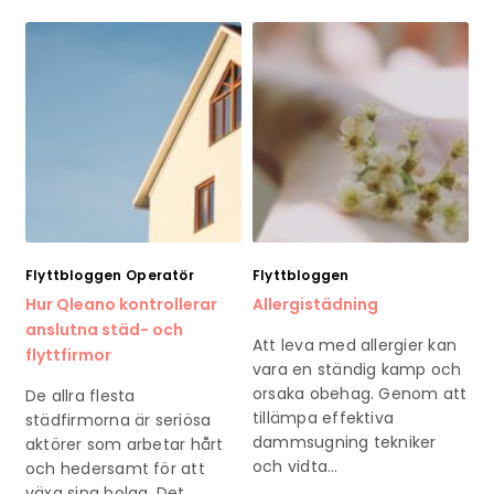
Flyttbloggen
Operatör
Flyttbloggen
Hur Qleano kontrollerar
Allergistädning
anslutna städ- och
Att leva med allergier kan
flyttfirmor
vara en ständig kamp och
orsaka obehag. Genom att
De allra flesta
tillämpa effektiva
städfirmorna är seriösa
dammsugning tekniker
aktörer som arbetar hårt
och vidta…
och hedersamt för att
växa sina bolag. Det