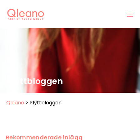
Flyttbloggen
Qleano
>
Flyttbloggen
Rekommenderade inlägg