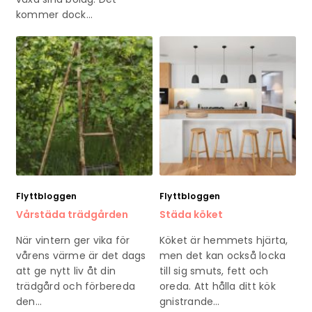
kommer dock…
Flyttbloggen
Flyttbloggen
Vårstäda trädgården
Städa köket
När vintern ger vika för
Köket är hemmets hjärta,
vårens värme är det dags
men det kan också locka
att ge nytt liv åt din
till sig smuts, fett och
trädgård och förbereda
oreda. Att hålla ditt kök
den…
gnistrande…