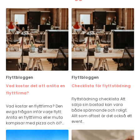
Flyttbloggen
Flyttbloggen
Vad kostar det att anlita en
Checklista för flyttstädning
flyttfirma?
Flyttstädning checklista Att
sälja sin bostad kan vara
Vad kostar en flyttfirma? Den
både spännande och roligt.
eviga frågan inför varje flytt:
Allt som oftast är det också ett
Anlita en flyttfirma eller muta
event…
kompisar med pizza och öl?…