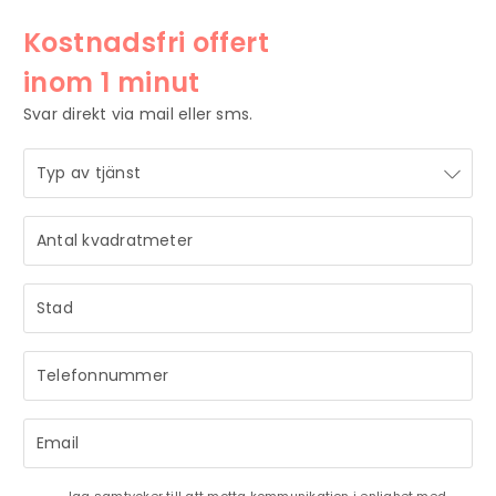
Kostnadsfri offert
inom 1 minut
Svar direkt via mail eller sms.
STRÅLANDE!
Ditt meddelande är mottaget och vi återkommer till dig
så snart vi har möjlighet.