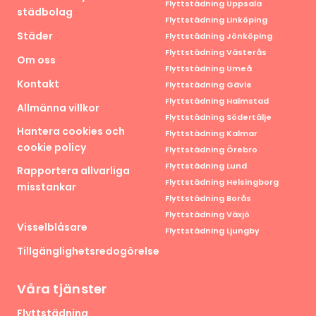
Flyttstädning Uppsala
städbolag
Flyttstädning Linköping
Städer
Flyttstädning Jönköping
Flyttstädning Västerås
Om oss
Flyttstädning Umeå
Kontakt
Flyttstädning Gävle
Flyttstädning Halmstad
Allmänna villkor
Flyttstädning Södertälje
Hantera cookies och
Flyttstädning Kalmar
cookie policy
Flyttstädning Örebro
Flyttstädning Lund
Rapportera allvarliga
Flyttstädning Helsingborg
misstankar
Flyttstädning Borås
Flyttstädning Växjö
Visselblåsare
Flyttstädning Ljungby
Tillgänglighetsredogörelse
Våra tjänster
Flyttstädning