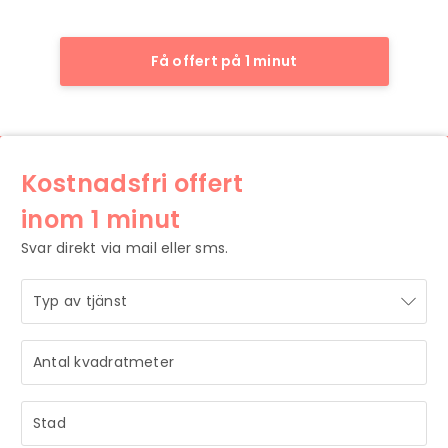
Få offert på 1 minut
Kostnadsfri offert
inom 1 minut
Svar direkt via mail eller sms.
STRÅLANDE!
Ditt meddelande är mottaget och vi återkommer till dig
så snart vi har möjlighet.