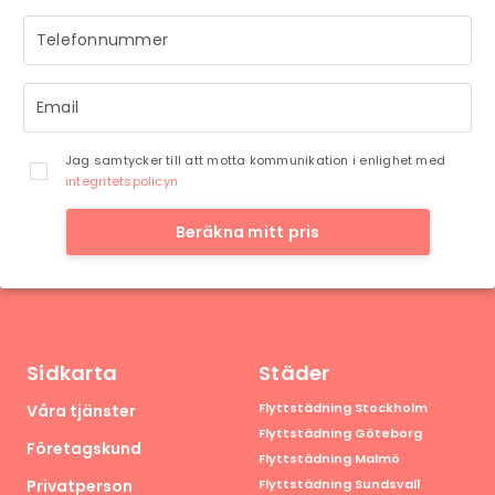
Jag samtycker till att motta kommunikation i enlighet med
integritetspolicyn
Beräkna mitt pris
Sidkarta
Städer
Flyttstädning Stockholm
Våra tjänster
Flyttstädning Göteborg
Företagskund
Flyttstädning Malmö
Privatperson
Flyttstädning Sundsvall