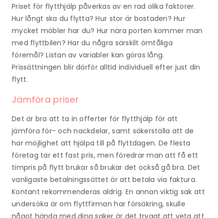
Priset för flytthjälp påverkas av en rad olika faktorer.
Hur långt ska du flytta? Hur stor är bostaden? Hur
mycket möbler har du? Hur nära porten kommer man
med flyttbilen? Har du några särskilt ömtåliga
föremål? Listan av variabler kan göras lång.
Prissättningen blir därför alltid individuell efter just din
flytt.
Jämföra priser
Det är bra att ta in offerter för flytthjälp för att
jämföra för- och nackdelar, samt säkerställa att de
har möjlighet att hjälpa till på flyttdagen. De flesta
företag tar ett fast pris, men föredrar man att få ett
timpris på flytt brukar så brukar det också gå bra. Det
vanligaste betalningssättet är att betala via faktura.
Kontant rekommenderas aldrig. En annan viktig sak att
undersöka är om flyttfirman har försäkring, skulle
något hända med dina saker är det tryggt att veta att