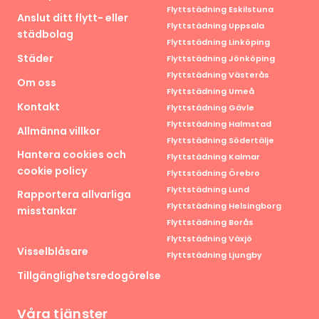
Flyttstädning Eskilstuna
Anslut ditt flytt- eller
Flyttstädning Uppsala
städbolag
Flyttstädning Linköping
Städer
Flyttstädning Jönköping
Flyttstädning Västerås
Om oss
Flyttstädning Umeå
Kontakt
Flyttstädning Gävle
Flyttstädning Halmstad
Allmänna villkor
Flyttstädning Södertälje
Hantera cookies och
Flyttstädning Kalmar
cookie policy
Flyttstädning Örebro
Flyttstädning Lund
Rapportera allvarliga
Flyttstädning Helsingborg
misstankar
Flyttstädning Borås
Flyttstädning Växjö
Visselblåsare
Flyttstädning Ljungby
Tillgänglighetsredogörelse
Våra tjänster