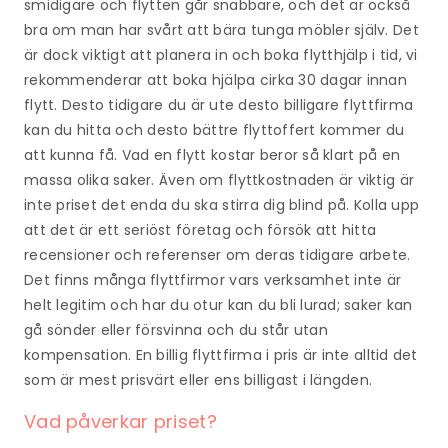
smidigare och flytten går snabbare, och det är också
bra om man har svårt att bära tunga möbler själv. Det
är dock viktigt att planera in och boka flytthjälp i tid, vi
rekommenderar att boka hjälpa cirka 30 dagar innan
flytt. Desto tidigare du är ute desto billigare flyttfirma
kan du hitta och desto bättre flyttoffert kommer du
att kunna få. Vad en flytt kostar beror så klart på en
massa olika saker. Även om flyttkostnaden är viktig är
inte priset det enda du ska stirra dig blind på. Kolla upp
att det är ett seriöst företag och försök att hitta
recensioner och referenser om deras tidigare arbete.
Det finns många flyttfirmor vars verksamhet inte är
helt legitim och har du otur kan du bli lurad; saker kan
gå sönder eller försvinna och du står utan
kompensation. En billig flyttfirma i pris är inte alltid det
som är mest prisvärt eller ens billigast i längden.
Vad påverkar priset?