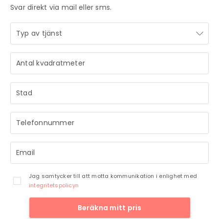
Svar direkt via mail eller sms.
STRÅLANDE!
STRÅLANDE!
Ditt meddelande är mottaget och vi återkommer till dig
Ditt meddelande är mottaget och vi återkommer till dig
så snart vi har möjlighet.
så snart vi har möjlighet.
Jag samtycker till att motta kommunikation i enlighet med
integritetspolicyn
Beräkna mitt pris