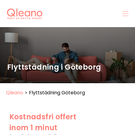
Flyttstädning i Göteborg
Qleano
>
Flyttstädning Göteborg
Kostnadsfri offert
inom 1 minut