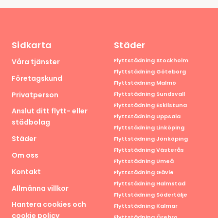
Sidkarta
Städer
Flyttstädning Stockholm
Våra tjänster
Flyttstädning Göteborg
Företagskund
Flyttstädning Malmö
Privatperson
Flyttstädning Sundsvall
Flyttstädning Eskilstuna
Anslut ditt flytt- eller
Flyttstädning Uppsala
städbolag
Flyttstädning Linköping
Städer
Flyttstädning Jönköping
Flyttstädning Västerås
Om oss
Flyttstädning Umeå
Kontakt
Flyttstädning Gävle
Flyttstädning Halmstad
Allmänna villkor
Flyttstädning Södertälje
Hantera cookies och
Flyttstädning Kalmar
cookie policy
Flyttstädning Örebro