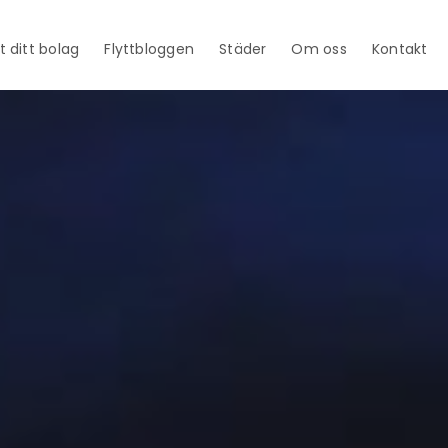
t ditt bolag
Flyttbloggen
Städer
Om oss
Kontakt