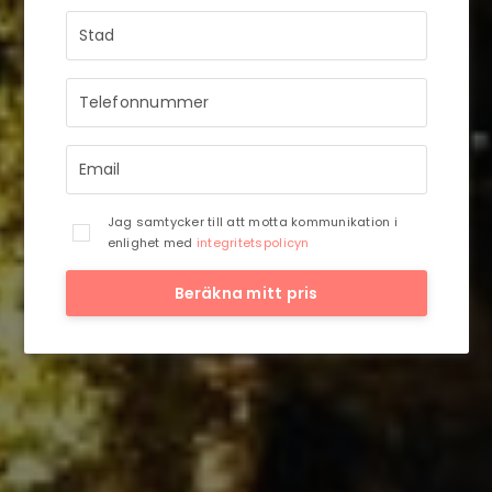
STRÅLANDE!
Ditt meddelande är mottaget och vi
återkommer till dig så snart vi har
möjlighet.
Jag samtycker till att motta kommunikation i
enlighet med
integritetspolicyn
Beräkna mitt pris