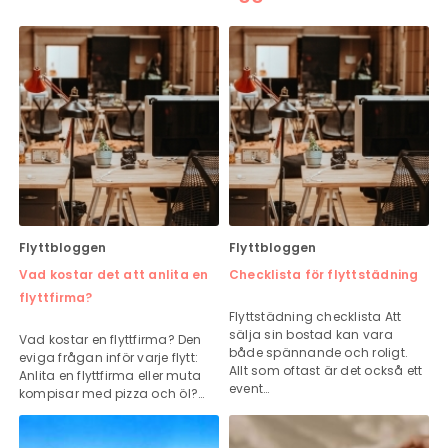
Flyttbloggen
Flyttbloggen
Vad kostar det att anlita en
Checklista för flyttstädning
flyttfirma?
Flyttstädning checklista Att
sälja sin bostad kan vara
Vad kostar en flyttfirma? Den
både spännande och roligt.
eviga frågan inför varje flytt:
Allt som oftast är det också ett
Anlita en flyttfirma eller muta
event…
kompisar med pizza och öl?…