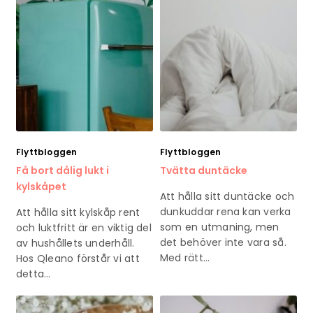
Flyttbloggen
Flyttbloggen
Få bort dålig lukt i
Tvätta duntäcke
kylskåpet
Att hålla sitt duntäcke och
dunkuddar rena kan verka
Att hålla sitt kylskåp rent
som en utmaning, men
och luktfritt är en viktig del
det behöver inte vara så.
av hushållets underhåll.
Med rätt…
Hos Qleano förstår vi att
detta…