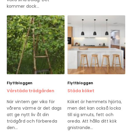
kommer dock…
Flyttbloggen
Flyttbloggen
Vårstäda trädgården
Städa köket
När vintern ger vika för
Köket är hemmets hjärta,
vårens värme är det dags
men det kan också locka
att ge nytt liv åt din
till sig smuts, fett och
trädgård och förbereda
oreda. Att hålla ditt kök
den…
gnistrande…