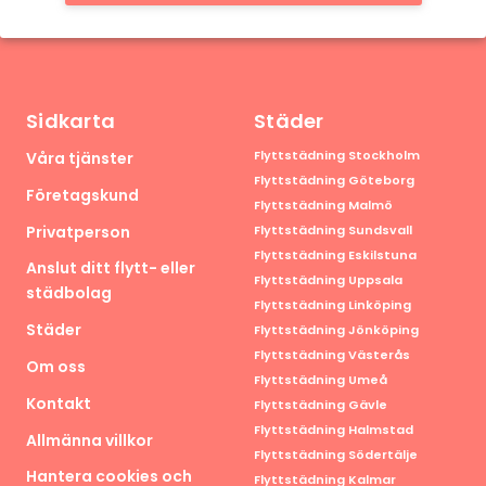
Sidkarta
Städer
Flyttstädning Stockholm
Våra tjänster
Flyttstädning Göteborg
Företagskund
Flyttstädning Malmö
Privatperson
Flyttstädning Sundsvall
Flyttstädning Eskilstuna
Anslut ditt flytt- eller
Flyttstädning Uppsala
städbolag
Flyttstädning Linköping
Städer
Flyttstädning Jönköping
Flyttstädning Västerås
Om oss
Flyttstädning Umeå
Kontakt
Flyttstädning Gävle
Flyttstädning Halmstad
Allmänna villkor
Flyttstädning Södertälje
Hantera cookies och
Flyttstädning Kalmar