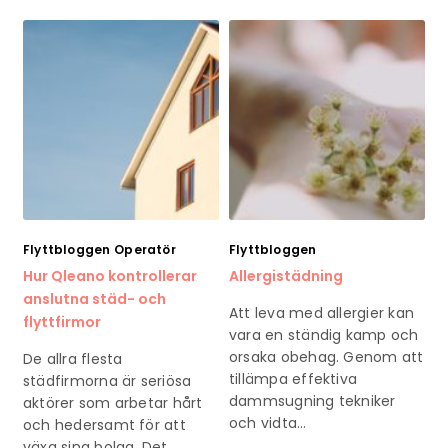
Flyttbloggen
Operatör
Flyttbloggen
Hur Qleano kontrollerar
Allergistädning
anslutna städ- och
Att leva med allergier kan
flyttfirmor
vara en ständig kamp och
orsaka obehag. Genom att
De allra flesta
tillämpa effektiva
städfirmorna är seriösa
dammsugning tekniker
aktörer som arbetar hårt
och vidta…
och hedersamt för att
växa sina bolag. Det