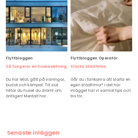
Flyttbloggen
Flyttbloggen
Operatör
Så fungerar en husbesiktning
Starta städfirma
Du har letat, gått på visningar,
Går du i tankarna att starta en
budat och kämpat. Till slut
egen städfirma? I det här
hittar du huset du drömt om,
inlägget har vi samlat tips och
äntligen! Mentalt har…
trix för…
Senaste inläggen