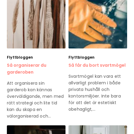
Flyttbloggen
Flyttbloggen
Så organiserar du
Så får du bort svartmögel
garderoben
Svartmögel kan vara ett
allvarligt problem i både
Att organisera sin
privata hushåll och
garderob kan kännas
kontorsmiljöer. Inte bara
överväldigande, men med
för att det är estetiskt
rätt strategi och lite tid
obehagligt,…
kan du skapa en
välorganiserad och…