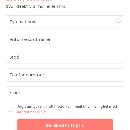
Svar direkt via mail eller sms.
STRÅLANDE!
Ditt meddelande är mottaget och vi återkommer till dig
så snart vi har möjlighet.
Jag samtycker till att motta kommunikation i enlighet med
integritetspolicyn
Beräkna mitt pris