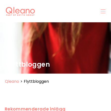
Flyttbloggen
Qleano
>
Flyttbloggen
Rekommenderade inlägg