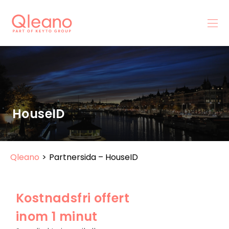
HouseID
Qleano
>
Partnersida – HouseID
Kostnadsfri offert
inom 1 minut