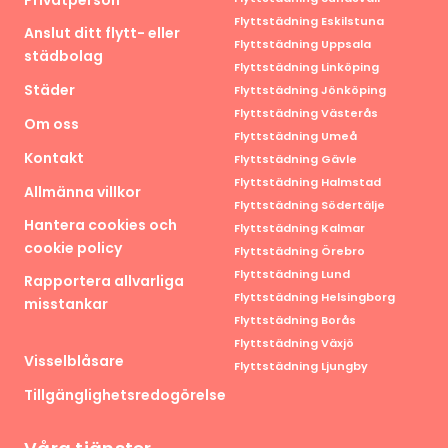
Flyttstädning Eskilstuna
Anslut ditt flytt- eller
Flyttstädning Uppsala
städbolag
Flyttstädning Linköping
Städer
Flyttstädning Jönköping
Flyttstädning Västerås
Om oss
Flyttstädning Umeå
Kontakt
Flyttstädning Gävle
Flyttstädning Halmstad
Allmänna villkor
Flyttstädning Södertälje
Hantera cookies och
Flyttstädning Kalmar
cookie policy
Flyttstädning Örebro
Flyttstädning Lund
Rapportera allvarliga
Flyttstädning Helsingborg
misstankar
Flyttstädning Borås
Flyttstädning Växjö
Visselblåsare
Flyttstädning Ljungby
Tillgänglighetsredogörelse