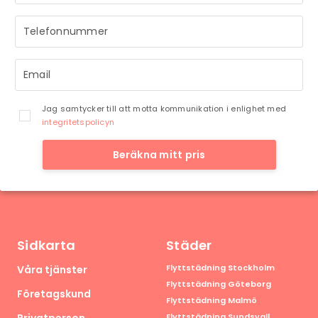
så snart vi har möjlighet.
Jag samtycker till att motta kommunikation i enlighet med
integritetspolicyn
Beräkna mitt pris
Sidkarta
Städer
Flyttstädning Stockholm
Våra tjänster
Flyttstädning Göteborg
Företagskund
Flyttstädning Malmö
Privatperson
Flyttstädning Sundsvall