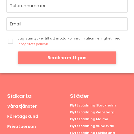
Jag samtycker till att motta kommunikation i enlighet med
integritetspolicyn
Beräkna mitt pris
Sidkarta
Städer
Flyttstädning Stockholm
Våra tjänster
Flyttstädning Göteborg
Företagskund
Flyttstädning Malmö
Privatperson
Flyttstädning Sundsvall
Flyttstädning Eskilstuna