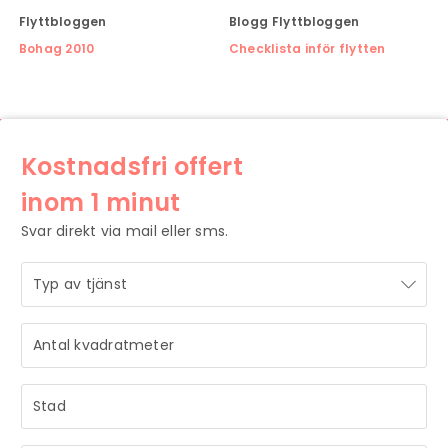
Flyttbloggen
Blogg
Flyttbloggen
Bohag 2010
Checklista inför flytten
Kostnadsfri offert
inom 1 minut
Svar direkt via mail eller sms.
STRÅLANDE!
Ditt meddelande är mottaget och vi återkommer till dig
så snart vi har möjlighet.