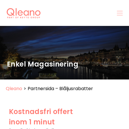
Enkel Magasinering
Qleano
>
Partnersida – Blåljusrabatter
Kostnadsfri offert
inom 1 minut