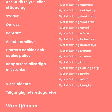
Anslut ditt flytt- eller
Flyttstädning Uppsala
städbolag
Flyttstädning Linköping
Städer
Flyttstädning Jönköping
Flyttstädning Västerås
Om oss
Flyttstädning Umeå
Kontakt
Flyttstädning Gävle
Flyttstädning Halmstad
Allmänna villkor
Flyttstädning Södertälje
Hantera cookies och
Flyttstädning Kalmar
cookie policy
Flyttstädning Örebro
Flyttstädning Lund
Rapportera allvarliga
Flyttstädning Helsingborg
misstankar
Flyttstädning Borås
Flyttstädning Växjö
Visselblåsare
Flyttstädning Ljungby
Tillgänglighetsredogörelse
Våra tjänster