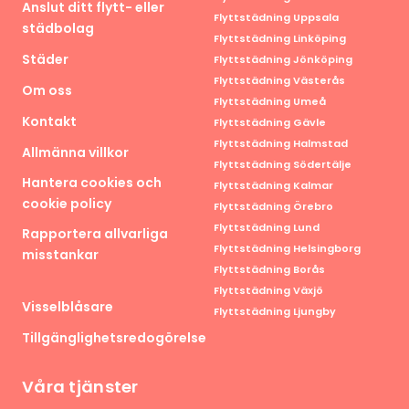
Anslut ditt flytt- eller
Flyttstädning Uppsala
städbolag
Flyttstädning Linköping
Städer
Flyttstädning Jönköping
Flyttstädning Västerås
Om oss
Flyttstädning Umeå
Kontakt
Flyttstädning Gävle
Flyttstädning Halmstad
Allmänna villkor
Flyttstädning Södertälje
Hantera cookies och
Flyttstädning Kalmar
cookie policy
Flyttstädning Örebro
Flyttstädning Lund
Rapportera allvarliga
Flyttstädning Helsingborg
misstankar
Flyttstädning Borås
Flyttstädning Växjö
Visselblåsare
Flyttstädning Ljungby
Tillgänglighetsredogörelse
Våra tjänster