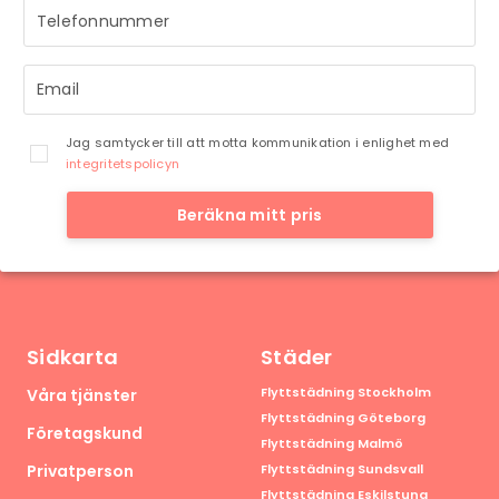
Jag samtycker till att motta kommunikation i enlighet med
integritetspolicyn
Beräkna mitt pris
Sidkarta
Städer
Flyttstädning Stockholm
Våra tjänster
Flyttstädning Göteborg
Företagskund
Flyttstädning Malmö
Privatperson
Flyttstädning Sundsvall
Flyttstädning Eskilstuna