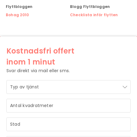
Flyttbloggen
Blogg
Flyttbloggen
Bohag 2010
Checklista inför flytten
Kostnadsfri offert
inom 1 minut
Svar direkt via mail eller sms.
STRÅLANDE!
Ditt meddelande är mottaget och vi återkommer till dig
så snart vi har möjlighet.