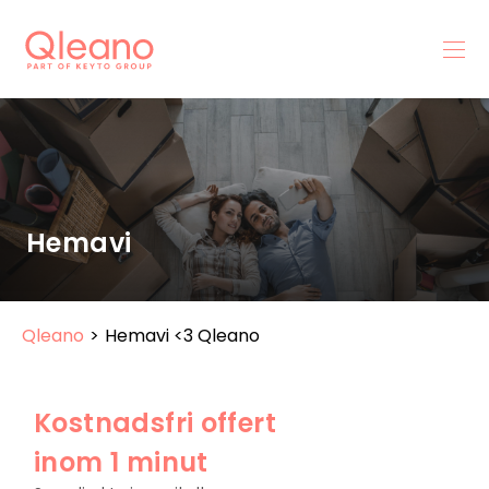
Hemavi
Qleano
>
Hemavi <3 Qleano
Kostnadsfri offert
inom 1 minut