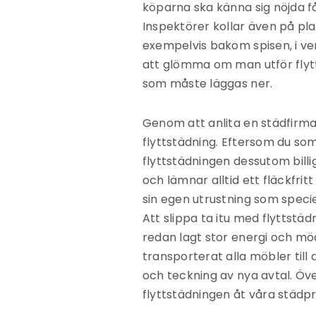
köparna ska känna sig nöjda f
Inspektörer kollar även på pl
exempelvis bakom spisen, i ven
att glömma om man utför flytts
som måste läggas ner.
Genom att anlita en städfirma 
flyttstädning. Eftersom du som
flyttstädningen dessutom billi
och lämnar alltid ett fläckfri
sin egen utrustning som speci
Att slippa ta itu med flyttstädn
redan lagt stor energi och mö
transporterat alla möbler ti
och teckning av nya avtal. Öv
flyttstädningen åt våra städpr