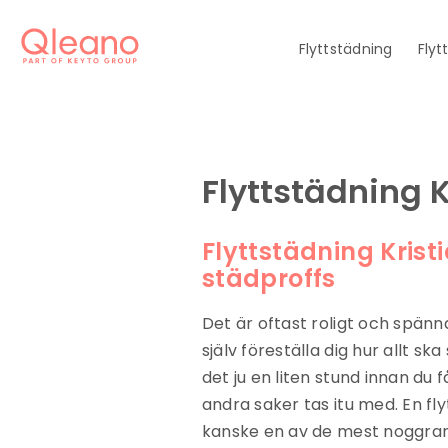
Flyttstädning
Flyt
Flyttstädning 
Flyttstädning Krist
städproffs
Det är oftast roligt och spänna
själv föreställa dig hur allt sk
det ju en liten stund innan du 
andra saker tas itu med. En fl
kanske en av de mest noggran