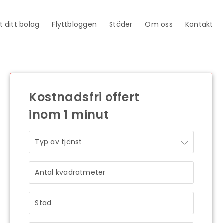
t ditt bolag
Flyttbloggen
Städer
Om oss
Kontakt
Kostnadsfri offert
inom 1 minut
STRÅLANDE!
Ditt meddelande är mottaget och vi