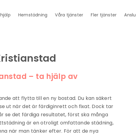
thjälp
Hemstädning
Våra tjänster
Fler tjänster
Anslu
Kristianstad
ianstad – ta hjälp av
nde att flytta till en ny bostad. Du kan säkert
a se ut när det är färdiginrett och fixat. Dock tar
får se det färdiga resultatet, först ska många
yttstädning är en otroligt omfattande städning,
na när man tänker efter. För att de nya