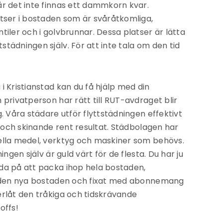
år det inte finnas ett dammkorn kvar.
atser i bostaden som är svåråtkomliga,
tiler och i golvbrunnar. Dessa platser är lätta
tädningen själv. För att inte tala om den tid
i Kristianstad kan du få hjälp med din
 privatperson har rätt till RUT-avdraget blir
g. Våra städare utför flyttstädningen effektivt
tt och skinande rent resultat. Städbolagen har
ella medel, verktyg och maskiner som behövs.
ingen själv är guld värt för de flesta. Du har ju
da på att packa ihop hela bostaden,
ll den nya bostaden och fixat med abonnemang
erlåt den tråkiga och tidskrävande
offs!