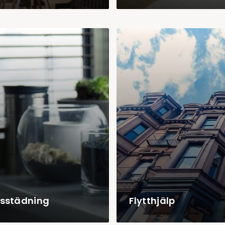
gsstädning
Flytthjälp