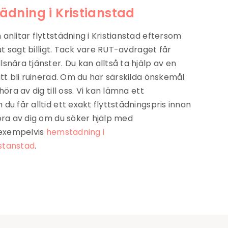
tädning i Kristianstad
anlitar flyttstädning i Kristianstad eftersom
 ut sagt billigt. Tack vare RUT-avdraget får
snära tjänster. Du kan alltså ta hjälp av en
att bli ruinerad. Om du har särskilda önskemål
öra av dig till oss. Vi kan lämna ett
du får alltid ett exakt flyttstädningspris innan
öra av dig om du söker hjälp med
 exempelvis
hemstädning i
istanstad
.