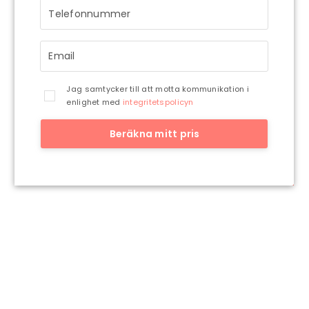
återkommer till dig så snart vi har möjlighet.
Jag samtycker till att motta kommunikation i
enlighet med
integritetspolicyn
Beräkna mitt pris