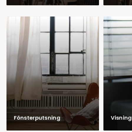
Fönsterputsning
Visnin