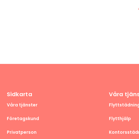
Sidkarta
Våra tjän
Våra tjänster
Flyttstädnin
Företagskund
Flytthjälp
Privatperson
Kontorsstäd