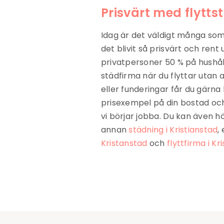
Prisvärt med flytts
Idag är det väldigt många som 
det blivit så prisvärt och rent
privatpersoner 50 % på hushåll
städfirma när du flyttar utan 
eller funderingar får du gärna h
prisexempel på din bostad och 
vi börjar jobba. Du kan även h
annan
städning i Kristianstad
,
Kristanstad
och
flyttfirma i Kr