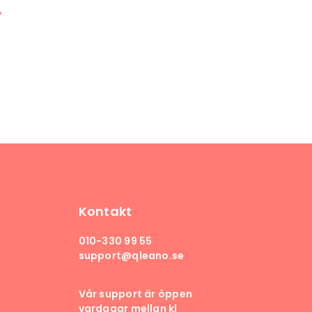
r
Kontakt
010-330 99 55
support@qleano.se
Vår support är öppen
vardagar mellan kl