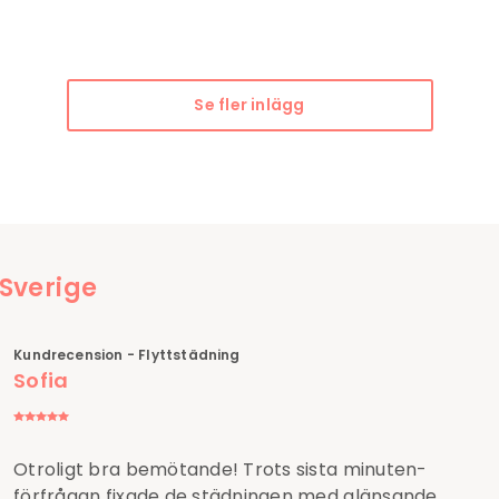
Se fler inlägg
 Sverige
Kundrecension - Flyttstädning
Sofia
Otroligt bra bemötande! Trots sista minuten-
förfrågan fixade de städningen med glänsande