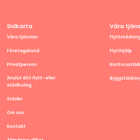
Sidkarta
Våra tjän
Våra tjänster
Flyttstädnin
Företagskund
Flytthjälp
Privatperson
Kontorsstäd
Anslut ditt flytt- eller
Byggstädnin
städbolag
Städer
Om oss
Kontakt
Allmänna villkor