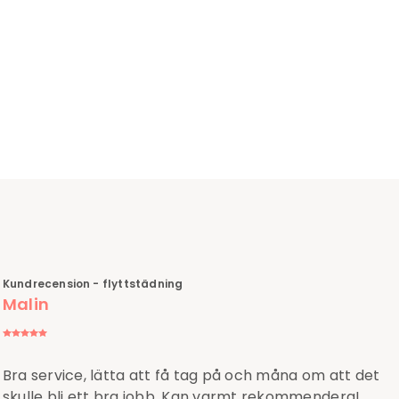
Kundrecension - flyttstädning
Malin
Bra service, lätta att få tag på och måna om att det
skulle bli ett bra jobb. Kan varmt rekommendera!