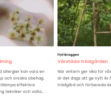
Flyttbloggen
dning
Vårstäda trädgården
d allergier kan vara en
När vintern ger vika för v
mp och orsaka obehag.
är det dags att ge nytt liv 
illämpa effektiva
trädgård och förbereda d
g tekniker och vidta…