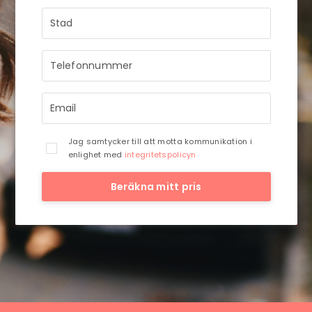
STRÅLANDE!
Ditt meddelande är mottaget och vi
återkommer till dig så snart vi har möjlighet.
Jag samtycker till att motta kommunikation i
enlighet med
integritetspolicyn
Beräkna mitt pris