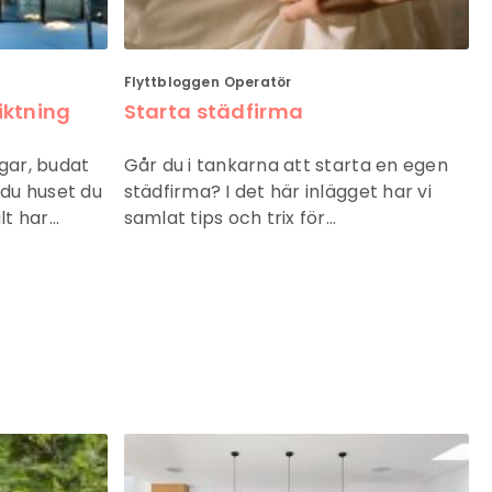
Flyttbloggen
Operatör
iktning
Starta städfirma
ngar, budat
Går du i tankarna att starta en egen
r du huset du
städfirma? I det här inlägget har vi
lt har…
samlat tips och trix för…