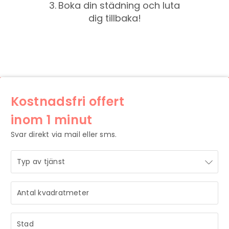
3.
Boka din städning och luta
dig tillbaka!
Kostnadsfri offert
inom 1 minut
Svar direkt via mail eller sms.
STRÅLANDE!
STRÅLANDE!
Ditt meddelande är mottaget och vi återkommer till dig
Ditt meddelande är mottaget och vi återkommer till dig