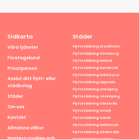
Sidkarta
Städer
Flyttstädning Stockholm
Våra tjänster
Flyttstädning Göteborg
Företagskund
Flyttstädning Malmö
Privatperson
Flyttstädning Sundsvall
Flyttstädning Eskilstuna
Anslut ditt flytt- eller
Flyttstädning Uppsala
städbolag
Flyttstädning Linköping
Städer
Flyttstädning Jönköping
Flyttstädning Västerås
Om oss
Flyttstädning Umeå
Kontakt
Flyttstädning Gävle
Flyttstädning Halmstad
Allmänna villkor
Flyttstädning Södertälje
Hantera cookies och
Flyttstädning Kalmar