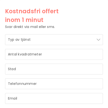
Kostnadsfri offert
inom 1 minut
Svar direkt via mail eller sms.
STRÅLANDE!
Ditt meddelande är mottaget och vi återkommer till dig
så snart vi har möjlighet.