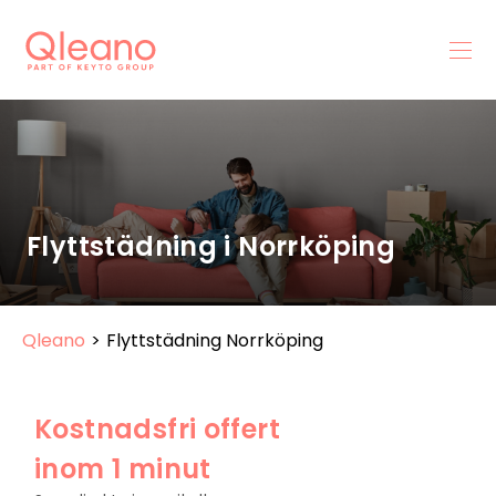
Flyttstädning i Norrköping
Qleano
>
Flyttstädning Norrköping
Kostnadsfri offert
inom 1 minut