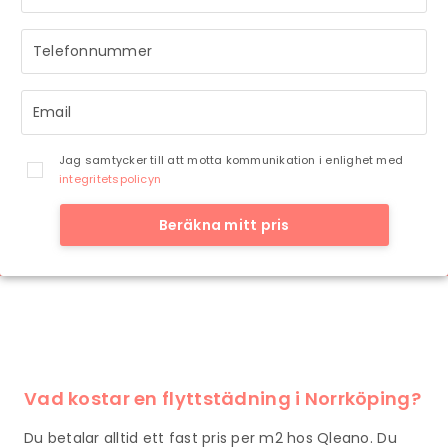
så snart vi har möjlighet.
så snart vi har möjlighet.
Jag samtycker till att motta kommunikation i enlighet med
integritetspolicyn
Beräkna mitt pris
Vad kostar en flyttstädning i Norrköping?
Du betalar alltid ett fast pris per m2 hos Qleano. Du