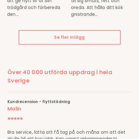
att ge nytt liv åt din
till sig smuts, fett och
trädgård och förbereda
oreda. Att hålla ditt kök
den…
gnistrande…
Se fler inlägg
Över 40 000 utförda uppdrag i hela
Sverige
Kundrecension - flyttstädning
Malin
Bra service, lätta att få tag på och måna om att det
skulle bli ett bra jobb. Kan varmt rekommendera!