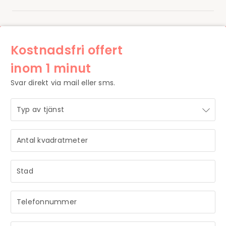
Kostnadsfri offert
inom 1 minut
Svar direkt via mail eller sms.
STRÅLANDE!
Ditt meddelande är mottaget och vi återkommer till dig
så snart vi har möjlighet.