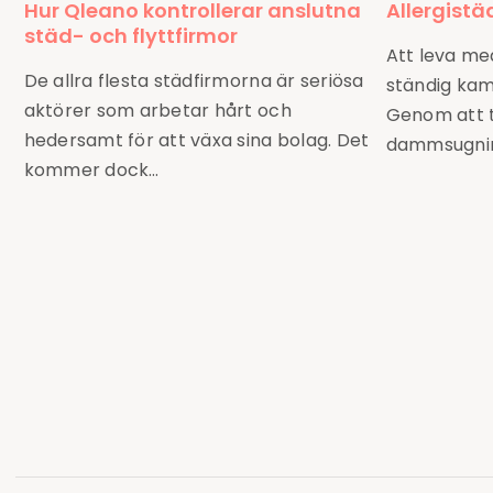
Hur Qleano kontrollerar anslutna
Allergistä
städ- och flyttfirmor
Att leva me
De allra flesta städfirmorna är seriösa
ständig ka
aktörer som arbetar hårt och
Genom att t
hedersamt för att växa sina bolag. Det
dammsugnin
kommer dock…