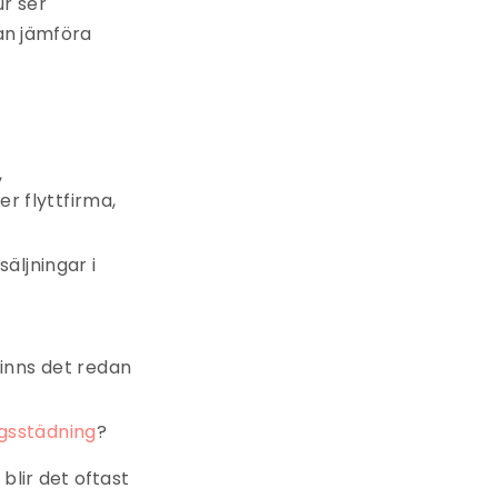
ur ser
an jämföra
,
er flyttfirma,
äljningar i
inns det redan
ngsstädning
?
blir det oftast