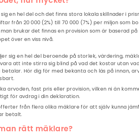
odet, hur mycket?
sig en hel del och det finns stora lokala skillnader i pris
kiftar från 20 000 (2%) till 70 000 (7%) per miljon som bo
an brukar det finnas en provision som är baserad på
pet över en viss nivå.
iljer sig en hel del beroende på storlek, värdering, mä
vara att inte stirra sig blind på vad det kostar utan vad
u betalar. Hör dig för med bekanta och läs på innan, ar
sbart.
lika arvoden, fast pris eller provision, vilken ni än ko
ltigt för avdrag i din deklaration.
 offerter från flera olika mäklare för att själv kunna jäm
r betalt.
 man rätt mäklare?