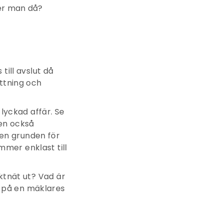
jer man då?
till avslut då
attning och
 lyckad affär. Se
men också
en grunden för
mer enklast till
ktnät ut? Vad är
 på en mäklares