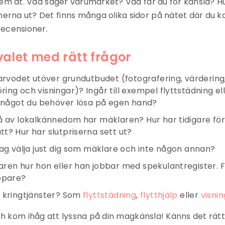
dem åt. Vad säger varumärket? Vad får du för känsla? H
rna ut? Det finns många olika sidor på nätet där du k
recensioner.
alet med rätt frågor
 arvodet utöver grundutbudet (fotografering, värdering
ing och visningar)? Ingår till exempel flyttstädning ell
t något du behöver lösa på egen hand?
å av lokalkännedom har mäklaren? Hur har tidigare förs
t? Hur har slutpriserna sett ut?
jag välja just dig som mäklare och inte någon annan?
ren hur hon eller han jobbar med spekulantregister. F
öpare?
 kringtjänster? Som
flyttstädning
,
flytthjälp
eller
visni
och kom ihåg att lyssna på din magkänsla! Känns det rätt 