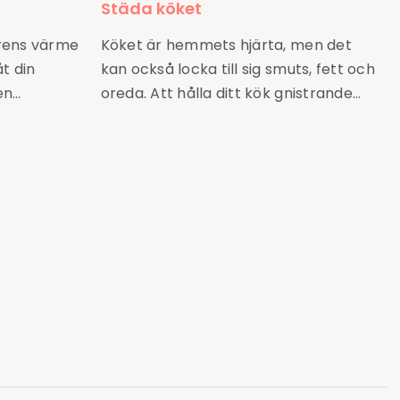
Städa köket
årens värme
Köket är hemmets hjärta, men det
åt din
kan också locka till sig smuts, fett och
en…
oreda. Att hålla ditt kök gnistrande…