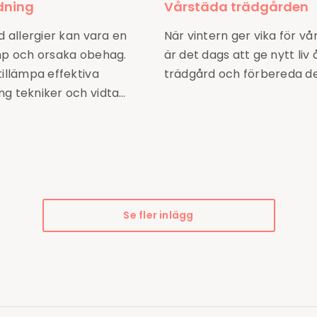
dning
Vårstäda trädgården
d allergier kan vara en
När vintern ger vika för v
mp och orsaka obehag.
är det dags att ge nytt liv 
illämpa effektiva
trädgård och förbereda d
g tekniker och vidta…
Se fler inlägg