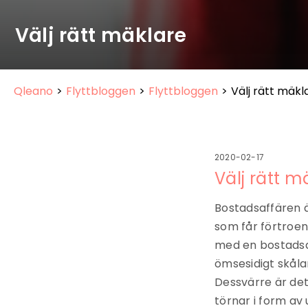
Välj rätt mäklare
Qleano
>
Flyttbloggen
>
Flyttbloggen
>
Välj rätt mäkl
2020-02-17
Välj rätt m
Bostadsaffären ä
som får förtroend
med en bostadsaf
ömsesidigt skålar
Dessvärre är det
törnar i form av 