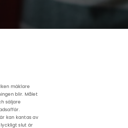
vilken mäklare
ingen blir.
Målet
h säljare
adsaffär.
fär kan kantas av
yckligt slut är