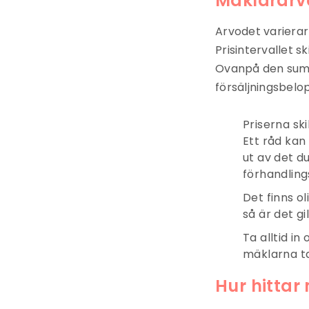
Mäklararv
Arvodet varierar 
Prisintervallet s
Ovanpå den summ
försäljningsbelop
Priserna sk
Ett råd kan 
ut av det d
förhandling
Det finns o
så är det gi
Ta alltid in
mäklarna ta
Hur hittar