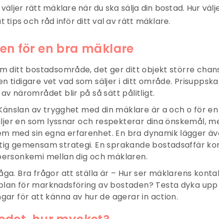
u väljer rätt mäklare när du ska sälja din bostad. Hur väl
at tips och råd inför ditt val av rätt mäklare.
en för en bra mäklare
om ditt bostadsområde, det ger ditt objekt större chans 
n tidigare vet vad som säljer i ditt område. Prisuppsk
av närområdet blir på så sätt pålitligt.
t. Känslan av trygghet med din mäklare är a och o för en
 väljer en som lyssnar och respekterar dina önskemål, 
m med sin egna erfarenhet. En bra dynamik lägger äv
tig gemensam strategi. En sprakande bostadsaffär kom
personkemi mellan dig och mäklaren.
åga. Bra frågor att ställa är – Hur ser mäklarens konta
plan för marknadsföring av bostaden? Testa dyka upp
ngar för att känna av hur de agerar in action.