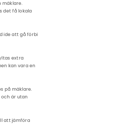
h mäklare.
s det få lokala
 ide att gå förbi
yltas extra
 men kan vara en
ips på mäklare.
 och är utan
ll att jämföra