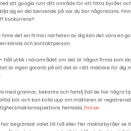
med att googla runt ditt område för att hitta byråer oc
kilja sig en del beroende på var du bor någonstans. Finn
uff konkurrens?
–
finns det en firma i närheten av dig kan det vara en god
få en känsla och kontaktperson.
 –
håll utkik i närområdet om det är någon firma som sk
tet är ingen garanti på att det är rätt mäklare för dig
.
la med grannar, bekanta och familj ifall de har några t
alltid bör och kan kolla upp om mäklaren är registrerad
stighetsmäklarinspektions hemsida,
fmi.se
.
 har begränsat valet till två eller fler mäklarbyråer se ti