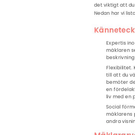
det viktigt att d
Nedan har vi list
Känneteck
Expertis in
mäklaren se
beskrivning 
Flexibilite
till att du
bemöter de
en fördelak
liv med en 
Social förm
mäklarens 
andra visni