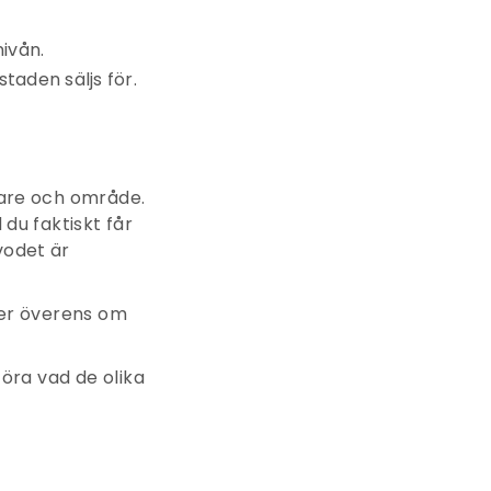
nivån.
staden säljs för.
klare och område.
 du faktiskt får
vodet är
mmer överens om
föra vad de olika