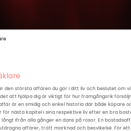
are
äklare
r den största affären du gör i ditt liv och beslutet om 
et att hjälpa dig är viktigt för hur framgångsrik försäljn
fär är en smidig och enkel historia där både köpare oc
 för nästa kapitel i sina respektive liv efter en bra bost
 långt ifrån alla gånger en dans på rosor. En bostadsaf
utdragna affärer, trött marknad och besvikelse. För ett l