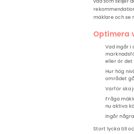
vad som skiljer 
rekommendatione
mäklare och se 
Optimera v
Vad ingår i
marknadsför
eller är de
Hur hög niv
området gåt
Varför ska 
Fråga mäkla
nu aktiva k
Ingår några
Stort lycka till 