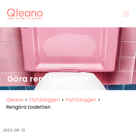
Göra rent toaletten
Qleano
>
Flyttbloggen
>
Flyttbloggen
>
Rengöra toaletten
2022-06-13