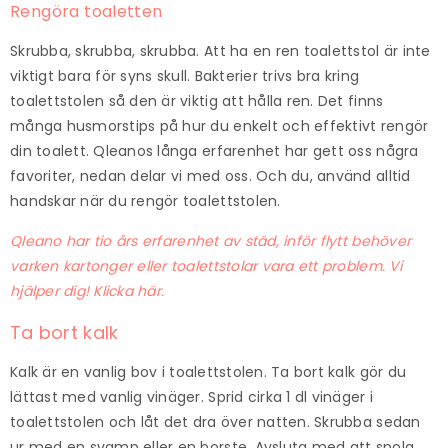
Rengöra toaletten
Skrubba, skrubba, skrubba. Att ha en ren toalettstol är inte
viktigt bara för syns skull. Bakterier trivs bra kring
toalettstolen så den är viktig att hålla ren. Det finns
många husmorstips på hur du enkelt och effektivt rengör
din toalett. Qleanos långa erfarenhet har gett oss några
favoriter, nedan delar vi med oss. Och du, använd alltid
handskar när du rengör toalettstolen.
Qleano har tio års erfarenhet av städ, inför flytt behöver
varken kartonger eller toalettstolar vara ett problem. Vi
hjälper dig! Klicka här.
Ta bort kalk
Kalk är en vanlig bov i toalettstolen. Ta bort kalk gör du
lättast med vanlig vinäger. Sprid cirka 1 dl vinäger i
toalettstolen och låt det dra över natten. Skrubba sedan
ur med en svamp eller en borste. Avsluta med att spola.