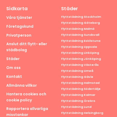
Sidkarta
Städer
Flyttstädning Stockholm
Våra tjänster
Flyttstädning Göteborg
Företagskund
Flyttstädning Malmö
Privatperson
Flyttstädning Sundsvall
Flyttstädning Eskilstuna
Anslut ditt flytt- eller
Flyttstädning Uppsala
städbolag
Flyttstädning Linköping
Städer
Flyttstädning Jönköping
Flyttstädning Västerås
Om oss
Flyttstädning Umeå
Kontakt
Flyttstädning Gävle
Flyttstädning Halmstad
Allmänna villkor
Flyttstädning Södertälje
Hantera cookies och
Flyttstädning Kalmar
cookie policy
Flyttstädning Örebro
Flyttstädning Lund
Rapportera allvarliga
Flyttstädning Helsingborg
misstankar