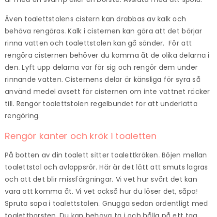
Även toalettstolens cistern kan drabbas av kalk och
behöva rengöras. Kalk i cisternen kan göra att det börjar
rinna vatten och toalettstolen kan gå sönder. För att
rengöra cisternen behöver du komma åt de olika delarna i
den. Lyft upp delarna var för sig och rengör dem under
rinnande vatten. Cisternens delar är känsliga för syra så
använd medel avsett för cisternen om inte vattnet räcker
till. Rengör toalettstolen regelbundet för att underlätta
rengöring.
Rengör kanter och krök i toaletten
På botten av din toalett sitter toalettkröken. Böjen mellan
toalettstol och avloppsrör. Här är det lätt att smuts lagras
och att det blir missfärgningar. Vi vet hur svårt det kan
vara att komma åt. Vi vet också hur du löser det, såpa!
Spruta sopa i toalettstolen. Gnugga sedan ordentligt med
toalettborsten. Du kan behöva ta i och hålla på ett tag.