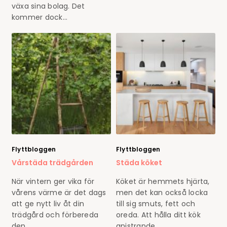
växa sina bolag. Det
kommer dock…
Flyttbloggen
Flyttbloggen
Vårstäda trädgården
Städa köket
När vintern ger vika för
Köket är hemmets hjärta,
vårens värme är det dags
men det kan också locka
att ge nytt liv åt din
till sig smuts, fett och
trädgård och förbereda
oreda. Att hålla ditt kök
den…
gnistrande…