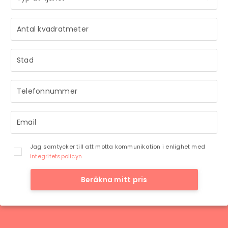
STRÅLANDE!
Ditt meddelande är mottaget och vi återkommer till dig
så snart vi har möjlighet.
Jag samtycker till att motta kommunikation i enlighet med
integritetspolicyn
Beräkna mitt pris