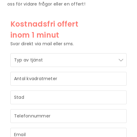
oss för vidare frågor eller en offert!
Kostnadsfri offert
inom 1 minut
Svar direkt via mail eller sms.
STRÅLANDE!
Ditt meddelande är mottaget och vi återkommer
till dig så snart vi har möjlighet.