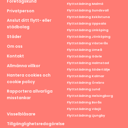
Företagskund
Flyttstädning Malmö
Privatperson
Flyttstädning Sundsvall
Flyttstädning Eskilstuna
Anslut ditt flytt- eller
Flyttstädning Uppsala
städbolag
Flyttstädning Linköping
Städer
Flyttstädning Jönköping
Flyttstädning Västerås
Om oss
Flyttstädning Umeå
Kontakt
Flyttstädning Gävle
Flyttstädning Halmstad
Allmänna villkor
Flyttstädning Södertälje
Hantera cookies och
Flyttstädning Kalmar
cookie policy
Flyttstädning Örebro
Flyttstädning Lund
Rapportera allvarliga
Flyttstädning Helsingborg
misstankar
Flyttstädning Borås
Flyttstädning Växjö
Visselblåsare
Flyttstädning Ljungby
Tillgänglighetsredogörelse