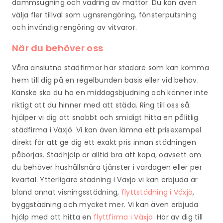
dammsugning och vädring av mattor. Du kan även
välja fler tillval som ugnsrengöring, fönsterputsning
och invändig rengöring av vitvaror.
När du behöver oss
Våra anslutna städfirmor har städare som kan komma
hem till dig på en regelbunden basis eller vid behov.
Kanske ska du ha en middagsbjudning och känner inte
riktigt att du hinner med att städa. Ring till oss så
hjälper vi dig att snabbt och smidigt hitta en pålitlig
städfirma i Växjö. Vi kan även lämna ett prisexempel
direkt för att ge dig ett exakt pris innan städningen
påbörjas. Städhjälp är alltid bra att köpa, oavsett om
du behöver hushållsnära tjänster i vardagen eller per
kvartal. Ytterligare städning i Växjö vi kan erbjuda är
bland annat visningsstädning,
flyttstädning i Växjö
,
byggstädning och mycket mer. Vi kan även erbjuda
hjälp med att hitta en
flyttfirma i Växjö
. Hör av dig till