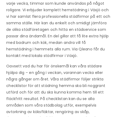
varje vecka, timmar som kunde användas på något
roligare. Vi erbjuder komplett hemstädning i Växjö och
vi har samlat flera professionella städfirmor på ett och
samma ställe. Här kan du enkelt och smidigt jämföra
de olika städföretagen och hitta en städservice som
passar dina ändamål. En del gillar att få lite extra hjälp
med badrum och kök, medan andra vill få
hemstädning i hemmets alla rum. Via Qleano får du
kontakt med lokala städfirmor i Växjö.
Oavsett vad du har för önskemål kan våra städare
hjälpa dig – en gång i veckan, varannan vecka eller
några gånger om året. Våra städfirmor följer strikta
checklistor för att städning hemma ska bli noggrant
utförd och för att du ska kunna komma hem till ett
fläckfritt resultat. På checklistan kan du se alla
områden som våra städbolag utför, exempelvis
avtorkning av köksfläktar, rengöring av skåp,