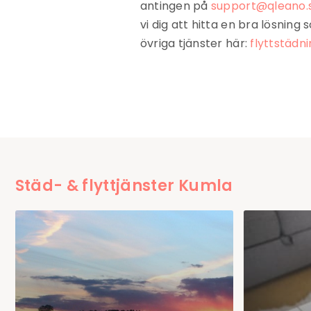
antingen på
support@qleano.
vi dig att hitta en bra lösnin
övriga tjänster här:
flyttstädn
Städ- & flyttjänster Kumla