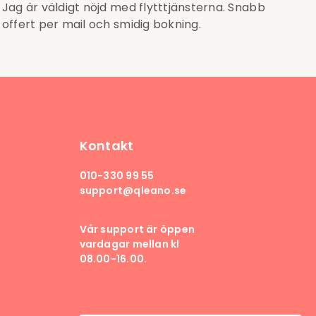
Jag är väldigt nöjd med flytttjänsterna. Snabb
offert per mail och smidig bokning.
Kontakt
010-330 99 55
support@qleano.se
Vår support är öppen
vardagar mellan kl
08.00-16.00.