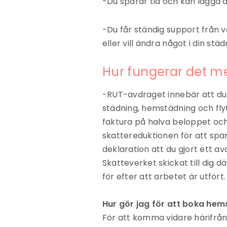
-Du sparar tid och kan lägga d
-Du får ständig support från v
eller vill ändra något i din s
Hur fungerar det m
-RUT-avdraget innebär att du 
städning, hemstädning och flyt
faktura på halva beloppet och 
skattereduktionen för att spara
deklaration att du gjort ett a
Skatteverket skickat till dig d
för efter att arbetet är utfört.
Hur gör jag för att boka he
För att komma vidare härifrå