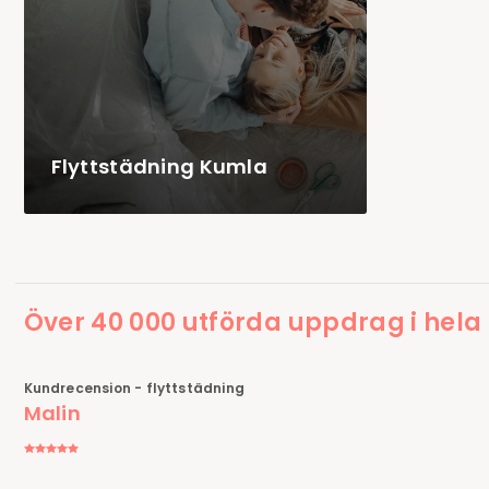
Flyttstädning Kumla
Över 40 000 utförda uppdrag i hela
Kundrecension - flyttstädning
Malin