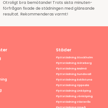
Otroligt bra bemötande! Trots sista minuten-
förfrågan fixade de städningen med glänsande
resultat. Rekommenderas varmt!
ster
Städer
Flyttstädning Stockholm
g
Flyttstädning Göteborg
Flyttstädning Malmö
Flyttstädning Sundsvall
ning
Flyttstädning Eskilstuna
Flyttstädning Uppsala
g
Flyttstädning Linköping
Flyttstädning Jönköping
Flyttstädning Västerås
Flyttstädning Umeå