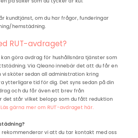
en på saker som du tycker är kul.
år kundtjänst, om du har frågor, funderingar
tädning/hemstädning.
ed RUT-avdraget?
kan göra avdrag för hushållsnära tjänster som
tstädning. Via Qleano innebär det att du får en
vi sköter sedan all administration kring
 ytterligare tid för dig. Det syns sedan på din
vdrag och du får även ett brev från
är det står vilket belopp som du fått reduktion
Läs gärna mer om RUT-avdraget här.
mstädning?
n rekommenderar vi att du tar kontakt med oss