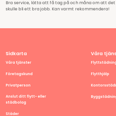
Bra service, lätta att få tag på och måna om att det
skulle bli ett bra jobb. Kan varmt rekommendera!
Sidkarta
Våra tjän
Våra tjänster
Flyttstädnin
Företagskund
Flytthjälp
Privatperson
Kontorsstäd
Anslut ditt flytt- eller
Byggstädnin
städbolag
Städer