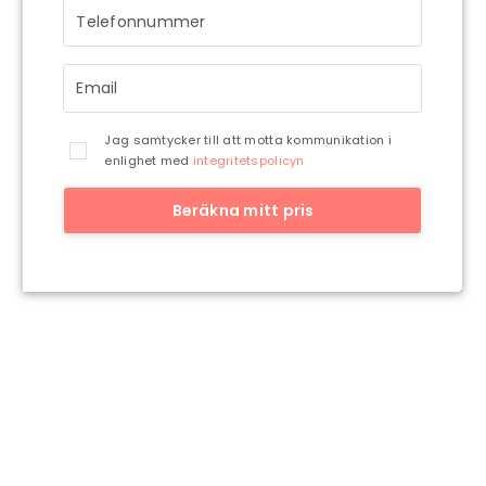
återkommer till dig så snart vi har möjlighet.
Jag samtycker till att motta kommunikation i
enlighet med
integritetspolicyn
Beräkna mitt pris