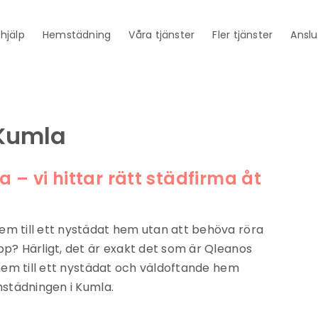
thjälp
Hemstädning
Våra tjänster
Fler tjänster
Anslu
Kumla
– vi hittar rätt städfirma åt
 till ett nystädat hem utan att behöva röra
? Härligt, det är exakt det som är Qleanos
em till ett nystädat och väldoftande hem
städningen i Kumla.