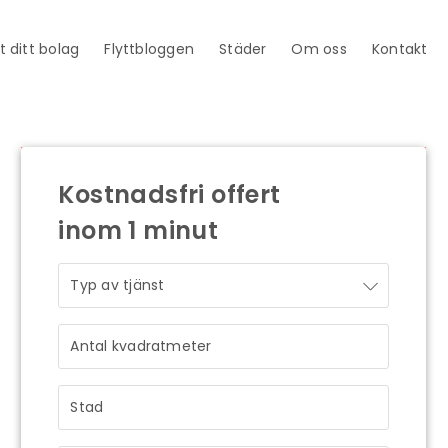
t ditt bolag
Flyttbloggen
Städer
Om oss
Kontakt
Kostnadsfri offert
inom 1 minut
STRÅLANDE!
Ditt meddelande är mottaget och vi