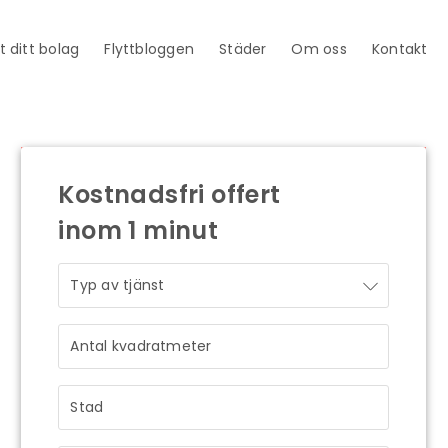
t ditt bolag
Flyttbloggen
Städer
Om oss
Kontakt
Kostnadsfri offert
inom 1 minut
STRÅLANDE!
Ditt meddelande är mottaget och vi