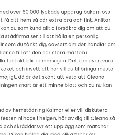
 med över 60 000 lyckade uppdrag bakom oss
 få ditt hem så där extra bra och fint. Anlitar
kan du som kund alltid försäkra dig om att du
la städfirma ser till att hålla en personlig
lir som du tänkt dig, oavsett om det handlar om
ller se till att den där stora mattan i
la faktiskt blir dammsugen. Det kan även vara
öket och insett att här vill du tillbringa mesta
 möjligt, då är det skönt att veta att Qleano
dningen snart är ett minne blott och du nu kan
d av hemstädning Kalmar eller vill diskutera
esten ni hade i helgen, hör av dig till Qleano så
iga och skräddarsyr ett upplägg som matchar
ma. Vi kan hjälpa dig med olika typer av