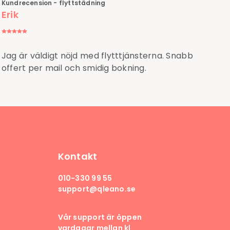
Kundrecension - flyttstädning
Erik
Jag är väldigt nöjd med flytttjänsterna. Snabb
offert per mail och smidig bokning.
Kontakt
010-330 99 55
support@qleano.se
Vår support är öppen
vardagar mellan kl