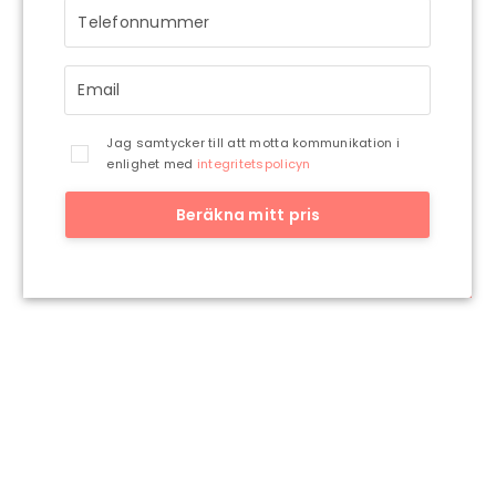
återkommer till dig så snart vi har möjlighet.
Jag samtycker till att motta kommunikation i
enlighet med
integritetspolicyn
Beräkna mitt pris