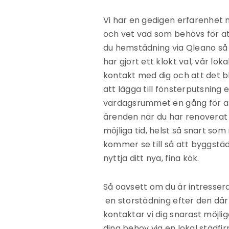
Vi har en gedigen erfarenhet
och vet vad som behövs för att
du hemstädning via Qleano så 
har gjort ett klokt val, vår loka
kontakt med dig och att det b
att lägga till fönsterputsning e
vardagsrummet en gång för al
ärenden när du har renoverat k
möjliga tid, helst så snart som
kommer se till så att byggstä
nyttja ditt nya, fina kök.
Så oavsett om du är intressera
en storstädning efter den där f
kontaktar vi dig snarast möjl
dina behov via en lokal städfir