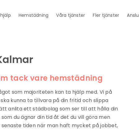
thjälp
Hemstädning
Våra tjänster
Fler tjänster
Anslu
Kalmar
hem tack vare hemstädning
ågot som majoriteten kan ta hjälp med. Vi på
a kunna ta tillvara på din fritid och slippa
t anlita ett städbolag som ser till att hålla din
som du ägnar din tid åt det du vill göra men
 senaste tiden när man haft mycket på jobbet,