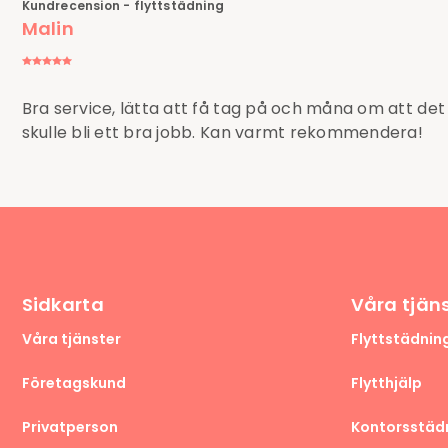
Kundrecension - flyttstädning
Malin
Bra service, lätta att få tag på och måna om att det
skulle bli ett bra jobb. Kan varmt rekommendera!
Sidkarta
Våra tjän
Våra tjänster
Flyttstädnin
Företagskund
Flytthjälp
Privatperson
Kontorsstäd