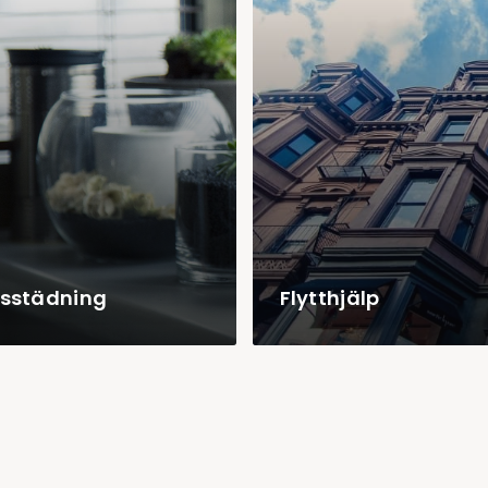
gsstädning
Flytthjälp