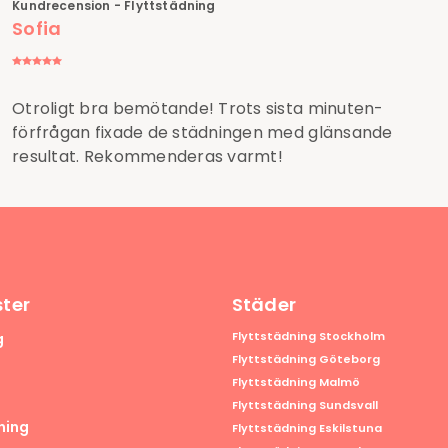
Kundrecension - Flyttstädning
Sofia
Otroligt bra bemötande! Trots sista minuten-
förfrågan fixade de städningen med glänsande
resultat. Rekommenderas varmt!
ster
Städer
Flyttstädning Stockholm
g
Flyttstädning Göteborg
Flyttstädning Malmö
Flyttstädning Sundsvall
ning
Flyttstädning Eskilstuna