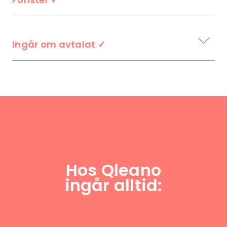
Ingår om avtalat
✓
Hos Qleano
ingår alltid: