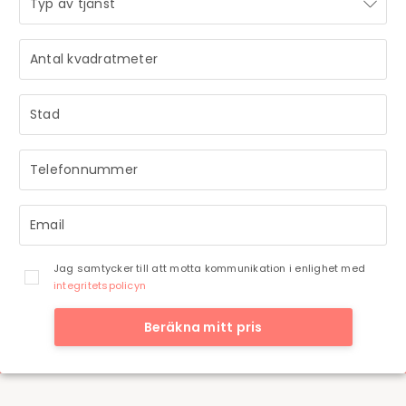
STRÅLANDE!
Ditt meddelande är mottaget och vi återkommer till dig
så snart vi har möjlighet.
Jag samtycker till att motta kommunikation i enlighet med
integritetspolicyn
Beräkna mitt pris