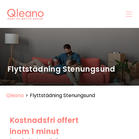
Flyttstädning Stenungsund
Qleano
>
Flyttstädning Stenungsund
Kostnadsfri offert
inom 1 minut