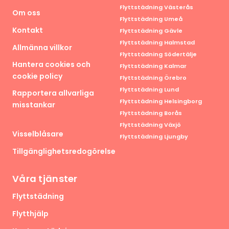
Flyttstädning Västerås
Om oss
Flyttstädning Umeå
Kontakt
Flyttstädning Gävle
Flyttstädning Halmstad
Allmänna villkor
Flyttstädning Södertälje
Hantera cookies och
Flyttstädning Kalmar
cookie policy
Flyttstädning Örebro
Flyttstädning Lund
Rapportera allvarliga
Flyttstädning Helsingborg
misstankar
Flyttstädning Borås
Flyttstädning Växjö
Visselblåsare
Flyttstädning Ljungby
Tillgänglighetsredogörelse
Våra tjänster
Flyttstädning
Flytthjälp