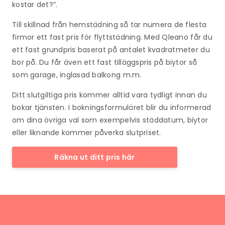
kostar det?”.
Till skillnad från hemstädning så tar numera de flesta
firmor ett fast pris för flyttstädning. Med Qleano får du
ett fast grundpris baserat på antalet kvadratmeter du
bor på. Du får även ett fast tilläggspris på biytor så
som garage, inglasad balkong m.m.
Ditt slutgiltiga pris kommer alltid vara tydligt innan du
bokar tjänsten. I bokningsformuläret blir du informerad
om dina övriga val som exempelvis städdatum, biytor
eller liknande kommer påverka slutpriset.
Räkna ut ditt pris här