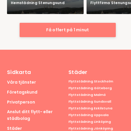
Hemstädning Stenungsund
Flyttfirma Stenungs
Få offert på 1 minut
Sidkarta
Städer
Flyttstädning Stockholm
Våra tjänster
Flyttstädning Göteborg
Företagskund
Flyttstädning Malmö
Privatperson
Flyttstädning Sundsvall
Flyttstädning Eskilstuna
Anslut ditt flytt- eller
Flyttstädning Uppsala
städbolag
Flyttstädning Linköping
Städer
Flyttstädning Jönköping