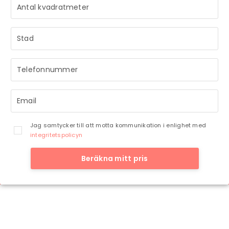
STRÅLANDE!
STRÅLANDE!
Ditt meddelande är mottaget och vi återkommer till dig
Ditt meddelande är mottaget och vi återkommer till dig
så snart vi har möjlighet.
så snart vi har möjlighet.
Jag samtycker till att motta kommunikation i enlighet med
integritetspolicyn
Beräkna mitt pris