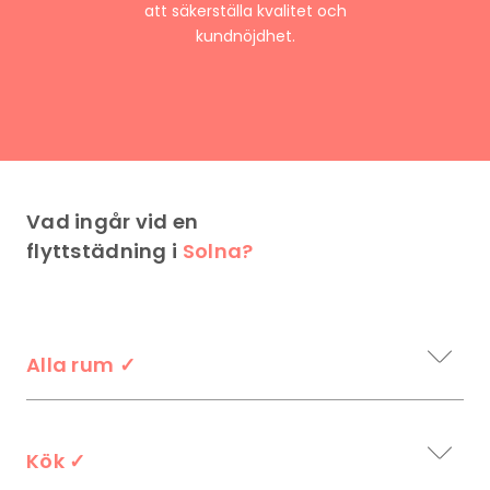
att säkerställa kvalitet och
kundnöjdhet.
Vad ingår vid en
flyttstädning i
Solna?
Alla rum
✓
Kök
✓