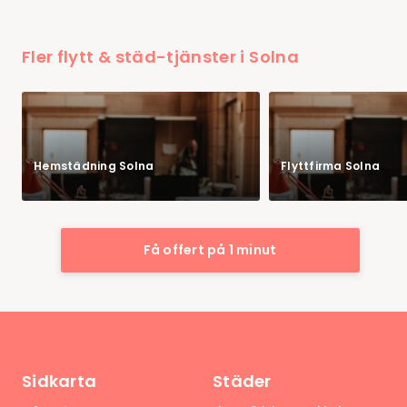
Fler flytt & städ-tjänster i Solna
Hemstädning Solna
Flyttfirma Solna
Få offert på 1 minut
Sidkarta
Städer