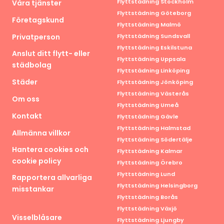
Flyttstädning Stockholm
Våra tjänster
Flyttstädning Göteborg
Företagskund
Flyttstädning Malmö
Privatperson
Flyttstädning Sundsvall
Flyttstädning Eskilstuna
Anslut ditt flytt- eller
Flyttstädning Uppsala
städbolag
Flyttstädning Linköping
Städer
Flyttstädning Jönköping
Flyttstädning Västerås
Om oss
Flyttstädning Umeå
Kontakt
Flyttstädning Gävle
Flyttstädning Halmstad
Allmänna villkor
Flyttstädning Södertälje
Hantera cookies och
Flyttstädning Kalmar
cookie policy
Flyttstädning Örebro
Flyttstädning Lund
Rapportera allvarliga
Flyttstädning Helsingborg
misstankar
Flyttstädning Borås
Flyttstädning Växjö
Visselblåsare
Flyttstädning Ljungby