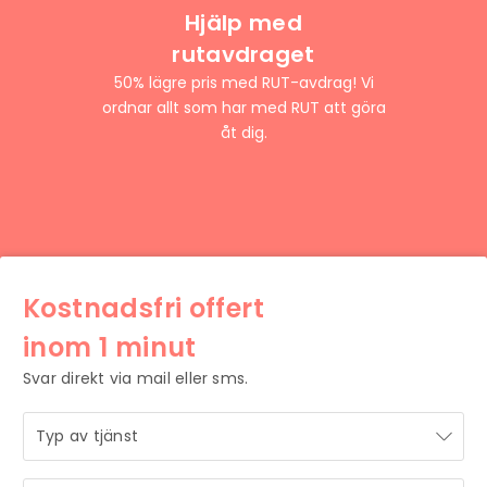
Hjälp med
rutavdraget
50% lägre pris med RUT-avdrag! Vi
ordnar allt som har med RUT att göra
åt dig.
Kostnadsfri offert
inom 1 minut
Svar direkt via mail eller sms.