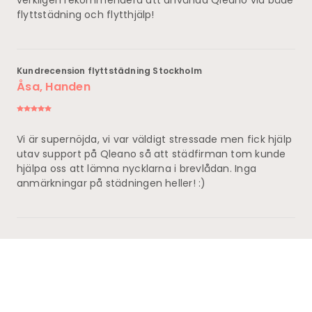
verkligen rekommendera att använda Qleano vid både
flyttstädning och flytthjälp!
Kundrecension flyttstädning Stockholm
Åsa, Handen
Vi är supernöjda, vi var väldigt stressade men fick hjälp
utav support på Qleano så att städfirman tom kunde
hjälpa oss att lämna nycklarna i brevlådan. Inga
anmärkningar på städningen heller! :)