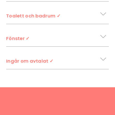
Toalett och badrum
✓
Fönster
✓
Ingår om avtalat
✓