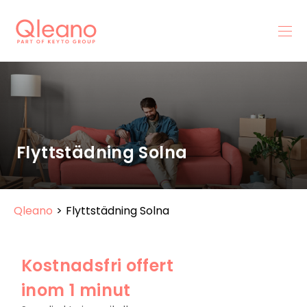
Flyttstädning Solna
Qleano
>
Flyttstädning Solna
Kostnadsfri offert
inom 1 minut