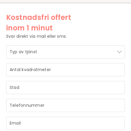
Kostnadsfri offert
inom 1 minut
Svar direkt via mail eller sms.
STRÅLANDE!
Ditt meddelande är mottaget och vi återkommer till dig
så snart vi har möjlighet.