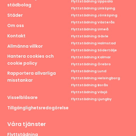
Flyttstädning Uppsala
städbolag
Flyttstädning Linköping
Städer
Flyttstädning Jönköping
Flyttstädning Västerås
Om oss
Flyttstädning Umeå
Kontakt
Flyttstädning Gävle
Flyttstädning Halmstad
Allmänna villkor
Flyttstädning Södertälje
Hantera cookies och
Flyttstädning Kalmar
cookie policy
Flyttstädning Örebro
Flyttstädning Lund
Rapportera allvarliga
Flyttstädning Helsingborg
misstankar
Flyttstädning Borås
Flyttstädning Växjö
Visselblåsare
Flyttstädning Ljungby
Tillgänglighetsredogörelse
Våra tjänster
Flyttstädning