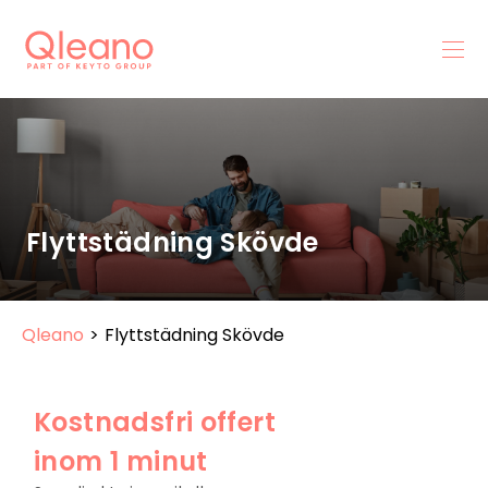
Flyttstädning Skövde
Qleano
>
Flyttstädning Skövde
Kostnadsfri offert
inom 1 minut