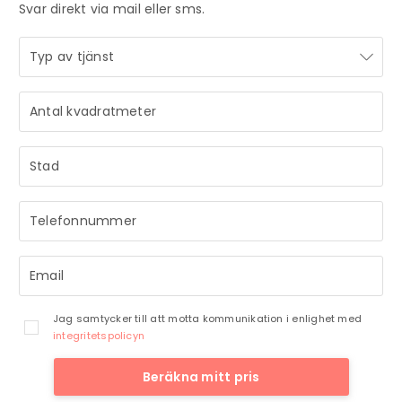
Svar direkt via mail eller sms.
STRÅLANDE!
Ditt meddelande är mottaget och vi återkommer till dig
så snart vi har möjlighet.
Jag samtycker till att motta kommunikation i enlighet med
integritetspolicyn
Beräkna mitt pris