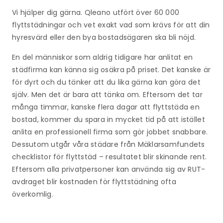
Vi hjälper dig gärna. Qleano utfört över 60 000
flyttstädningar och vet exakt vad som krävs för att din
hyresvärd eller den bya bostadsägaren ska bli nöjd.
En del människor som aldrig tidigare har anlitat en
städfirma kan känna sig osäkra på priset. Det kanske är
för dyrt och du tänker att du lika gärna kan göra det
själv. Men det är bara att tänka om. Eftersom det tar
många timmar, kanske flera dagar att flyttstäda en
bostad, kommer du spara in mycket tid på att istället
anlita en professionell firma som gör jobbet snabbare.
Dessutom utgår våra städare från Mäklarsamfundets
checklistor för flyttstäd – resultatet blir skinande rent.
Eftersom alla privatpersoner kan använda sig av RUT-
avdraget blir kostnaden för flyttstädning ofta
överkomlig.