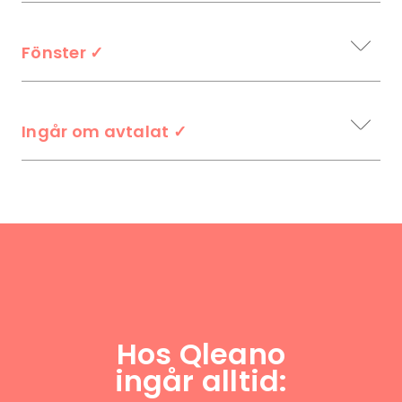
Fönster
✓
Ingår om avtalat
✓
Hos Qleano
ingår alltid: