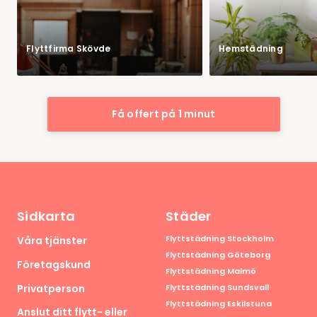
Flyttfirma Skövde
Hemstädning
Få offert på 1 minut
Sidkarta
Städer
Flyttstädning Stockholm
Våra tjänster
Flyttstädning Göteborg
Företagskund
Flyttstädning Malmö
Privatperson
Flyttstädning Sundsvall
Flyttstädning Eskilstuna
Anslut ditt flytt- eller