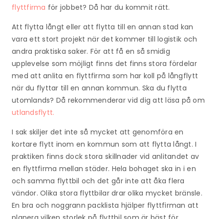
flyttfirma
för jobbet? Då har du kommit rätt.
Att flytta långt eller att flytta till en annan stad kan
vara ett stort projekt när det kommer till logistik och
andra praktiska saker. För att få en så smidig
upplevelse som möjligt finns det finns stora fördelar
med att anlita en flyttfirma som har koll på långflytt
när du flyttar till en annan kommun. Ska du flytta
utomlands? Då rekommenderar vid dig att läsa på om
utlandsflytt.
I sak skiljer det inte så mycket att genomföra en
kortare flytt inom en kommun som att flytta långt. I
praktiken finns dock stora skillnader vid anlitandet av
en flyttfirma mellan städer. Hela bohaget ska in i en
och samma flyttbil och det går inte att åka flera
vändor. Olika stora flyttbilar drar olika mycket bränsle.
En bra och noggrann packlista hjälper flyttfirman att
planera vilken storlek på flyttbil som är bäst för