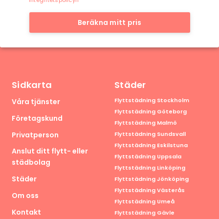
integritetspolicyn
Beräkna mitt pris
Sidkarta
Städer
Flyttstädning Stockholm
Våra tjänster
Flyttstädning Göteborg
Företagskund
Flyttstädning Malmö
Privatperson
Flyttstädning Sundsvall
Flyttstädning Eskilstuna
Anslut ditt flytt- eller
Flyttstädning Uppsala
städbolag
Flyttstädning Linköping
Städer
Flyttstädning Jönköping
Flyttstädning Västerås
Om oss
Flyttstädning Umeå
Kontakt
Flyttstädning Gävle