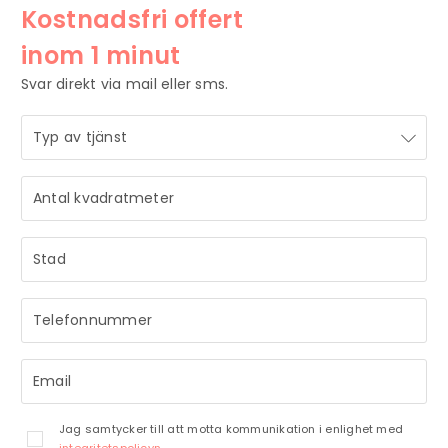
Kostnadsfri offert
inom 1 minut
Svar direkt via mail eller sms.
STRÅLANDE!
Ditt meddelande är mottaget och vi återkommer till dig
så snart vi har möjlighet.
Jag samtycker till att motta kommunikation i enlighet med