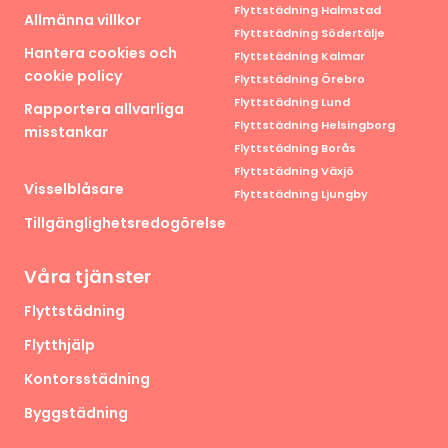
Flyttstädning Halmstad
Allmänna villkor
Flyttstädning Södertälje
Hantera cookies och
Flyttstädning Kalmar
cookie policy
Flyttstädning Örebro
Flyttstädning Lund
Rapportera allvarliga
Flyttstädning Helsingborg
misstankar
Flyttstädning Borås
Flyttstädning Växjö
Visselblåsare
Flyttstädning Ljungby
Tillgänglighetsredogörelse
Våra tjänster
Flyttstädning
Flytthjälp
Kontorsstädning
Byggstädning