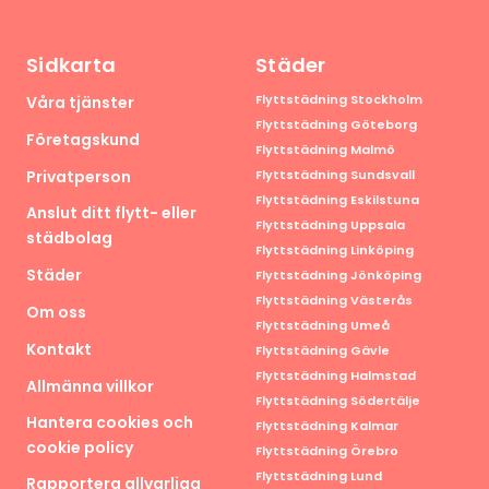
Sidkarta
Städer
Flyttstädning Stockholm
Våra tjänster
Flyttstädning Göteborg
Företagskund
Flyttstädning Malmö
Privatperson
Flyttstädning Sundsvall
Flyttstädning Eskilstuna
Anslut ditt flytt- eller
Flyttstädning Uppsala
städbolag
Flyttstädning Linköping
Städer
Flyttstädning Jönköping
Flyttstädning Västerås
Om oss
Flyttstädning Umeå
Kontakt
Flyttstädning Gävle
Flyttstädning Halmstad
Allmänna villkor
Flyttstädning Södertälje
Hantera cookies och
Flyttstädning Kalmar
cookie policy
Flyttstädning Örebro
Flyttstädning Lund
Rapportera allvarliga