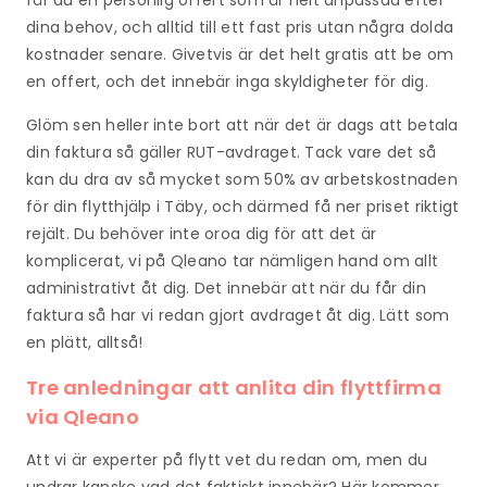
dina behov, och alltid till ett fast pris utan några dolda
kostnader senare. Givetvis är det helt gratis att be om
en offert, och det innebär inga skyldigheter för dig.
Glöm sen heller inte bort att när det är dags att betala
din faktura så gäller RUT-avdraget. Tack vare det så
kan du dra av så mycket som 50% av arbetskostnaden
för din flytthjälp i Täby, och därmed få ner priset riktigt
rejält. Du behöver inte oroa dig för att det är
komplicerat, vi på Qleano tar nämligen hand om allt
administrativt åt dig. Det innebär att när du får din
faktura så har vi redan gjort avdraget åt dig. Lätt som
en plätt, alltså!
Tre anledningar att anlita din flyttfirma
via Qleano
Att vi är experter på flytt vet du redan om, men du
undrar kanske vad det faktiskt innebär? Här kommer