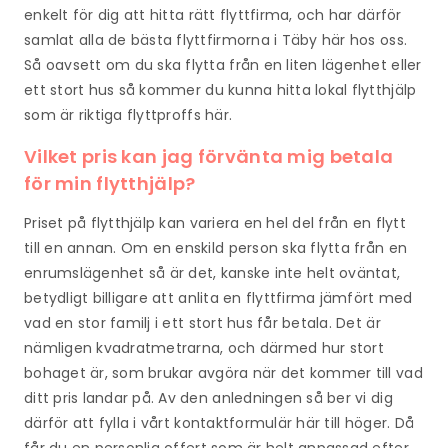
enkelt för dig att hitta rätt flyttfirma, och har därför
samlat alla de bästa flyttfirmorna i Täby här hos oss.
Så oavsett om du ska flytta från en liten lägenhet eller
ett stort hus så kommer du kunna hitta lokal flytthjälp
som är riktiga flyttproffs här.
Vilket pris kan jag förvänta mig betala
för min flytthjälp?
Priset på flytthjälp kan variera en hel del från en flytt
till en annan. Om en enskild person ska flytta från en
enrumslägenhet så är det, kanske inte helt oväntat,
betydligt billigare att anlita en flyttfirma jämfört med
vad en stor familj i ett stort hus får betala. Det är
nämligen kvadratmetrarna, och därmed hur stort
bohaget är, som brukar avgöra när det kommer till vad
ditt pris landar på. Av den anledningen så ber vi dig
därför att fylla i vårt kontaktformulär här till höger. Då
får du en personlig offert som är helt anpassad efter