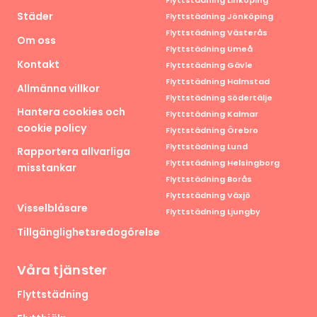
Städer
Flyttstädning Jönköping
Flyttstädning Västerås
Om oss
Flyttstädning Umeå
Kontakt
Flyttstädning Gävle
Flyttstädning Halmstad
Allmänna villkor
Flyttstädning Södertälje
Hantera cookies och
Flyttstädning Kalmar
cookie policy
Flyttstädning Örebro
Flyttstädning Lund
Rapportera allvarliga
Flyttstädning Helsingborg
misstankar
Flyttstädning Borås
Flyttstädning Växjö
Visselblåsare
Flyttstädning Ljungby
Tillgänglighetsredogörelse
Våra tjänster
Flyttstädning