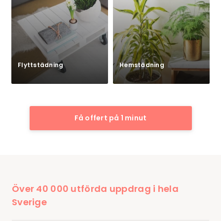
Flyttstädning
Hemstädning
Få offert på 1 minut
Över 40 000 utförda uppdrag i hela
Sverige