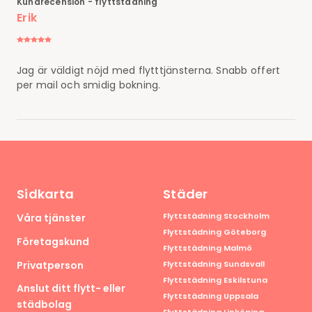
Kundrecension - flyttstädning
Erik
Jag är väldigt nöjd med flytttjänsterna. Snabb offert
per mail och smidig bokning.
Sidkarta
Städer
Flyttstädning Stockholm
Våra tjänster
Flyttstädning Göteborg
Företagskund
Flyttstädning Malmö
Privatperson
Flyttstädning Sundsvall
Flyttstädning Eskilstuna
Anslut ditt flytt- eller
Flyttstädning Uppsala
städbolag
Flyttstädning Linköping