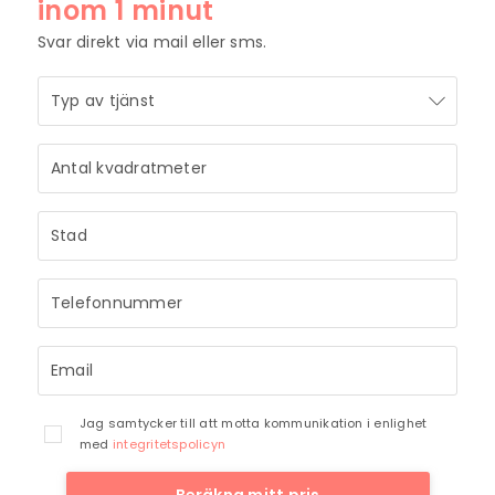
inom 1 minut
Svar direkt via mail eller sms.
STRÅLANDE!
Ditt meddelande är mottaget och vi återkommer
till dig så snart vi har möjlighet.
Jag samtycker till att motta kommunikation i enlighet
med
integritetspolicyn
Beräkna mitt pris