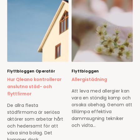
Flyttbloggen
Operatör
Flyttbloggen
Hur Qleano kontrollerar
Allergistädning
anslutna städ- och
Att leva med allergier kan
flyttfirmor
vara en ständig kamp och
orsaka obehag. Genom att
De allra flesta
tillämpa effektiva
städfirmorna är seriösa
dammsugning tekniker
aktörer som arbetar hårt
och vidta…
och hedersamt för att
växa sina bolag. Det
kommer dock…