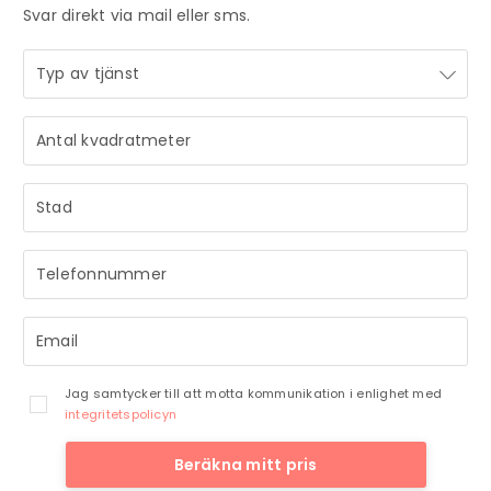
Svar direkt via mail eller sms.
STRÅLANDE!
Ditt meddelande är mottaget och vi återkommer till dig
så snart vi har möjlighet.
Jag samtycker till att motta kommunikation i enlighet med
integritetspolicyn
Beräkna mitt pris