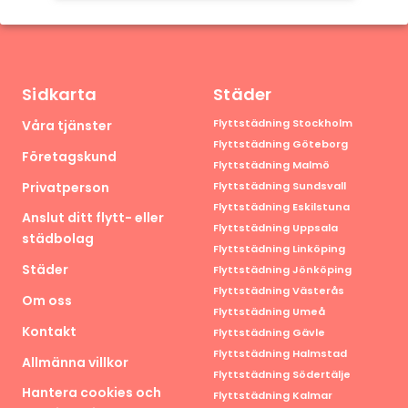
Sidkarta
Städer
Flyttstädning Stockholm
Våra tjänster
Flyttstädning Göteborg
Företagskund
Flyttstädning Malmö
Privatperson
Flyttstädning Sundsvall
Flyttstädning Eskilstuna
Anslut ditt flytt- eller
Flyttstädning Uppsala
städbolag
Flyttstädning Linköping
Städer
Flyttstädning Jönköping
Flyttstädning Västerås
Om oss
Flyttstädning Umeå
Kontakt
Flyttstädning Gävle
Flyttstädning Halmstad
Allmänna villkor
Flyttstädning Södertälje
Hantera cookies och
Flyttstädning Kalmar