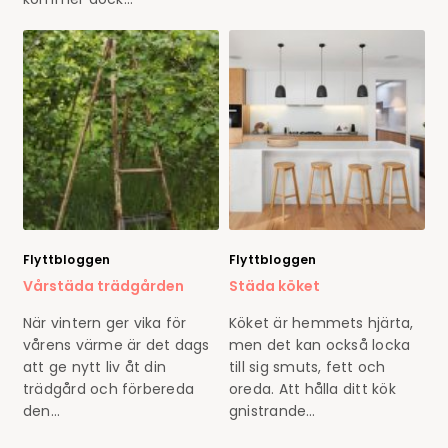
Flyttbloggen
Flyttbloggen
Vårstäda trädgården
Städa köket
När vintern ger vika för
Köket är hemmets hjärta,
vårens värme är det dags
men det kan också locka
att ge nytt liv åt din
till sig smuts, fett och
trädgård och förbereda
oreda. Att hålla ditt kök
den…
gnistrande…