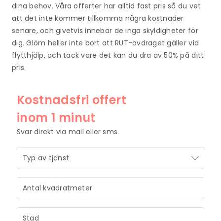
dina behov. Våra offerter har alltid fast pris så du vet
att det inte kommer tillkomma några kostnader
senare, och givetvis innebär de inga skyldigheter för
dig. Glöm heller inte bort att RUT-avdraget gäller vid
flytthjälp, och tack vare det kan du dra av 50% på ditt
pris.
Kostnadsfri offert
inom 1 minut
Svar direkt via mail eller sms.
STRÅLANDE!
Ditt meddelande är mottaget och vi återkommer