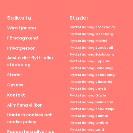
Sidkarta
Städer
Flyttstädning Stockholm
Våra tjänster
Flyttstädning Göteborg
Företagskund
Flyttstädning Malmö
Privatperson
Flyttstädning Sundsvall
Flyttstädning Eskilstuna
Anslut ditt flytt- eller
Flyttstädning Uppsala
städbolag
Flyttstädning Linköping
Städer
Flyttstädning Jönköping
Flyttstädning Västerås
Om oss
Flyttstädning Umeå
Kontakt
Flyttstädning Gävle
Flyttstädning Halmstad
Allmänna villkor
Flyttstädning Södertälje
Hantera cookies och
Flyttstädning Kalmar
cookie policy
Flyttstädning Örebro
Flyttstädning Lund
Rapportera allvarliga