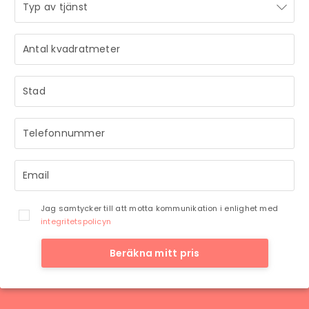
STRÅLANDE!
Ditt meddelande är mottaget och vi återkommer till dig
så snart vi har möjlighet.
Jag samtycker till att motta kommunikation i enlighet med
integritetspolicyn
Beräkna mitt pris