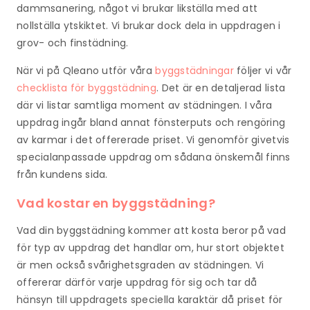
dammsanering, något vi brukar likställa med att
nollställa ytskiktet. Vi brukar dock dela in uppdragen i
grov- och finstädning.
När vi på Qleano utför våra
byggstädningar
följer vi vår
checklista för byggstädning
. Det är en detaljerad lista
där vi listar samtliga moment av städningen. I våra
uppdrag ingår bland annat fönsterputs och rengöring
av karmar i det offererade priset. Vi genomför givetvis
specialanpassade uppdrag om sådana önskemål finns
från kundens sida.
Vad kostar en byggstädning?
Vad din byggstädning kommer att kosta beror på vad
för typ av uppdrag det handlar om, hur stort objektet
är men också svårighetsgraden av städningen. Vi
offererar därför varje uppdrag för sig och tar då
hänsyn till uppdragets speciella karaktär då priset för