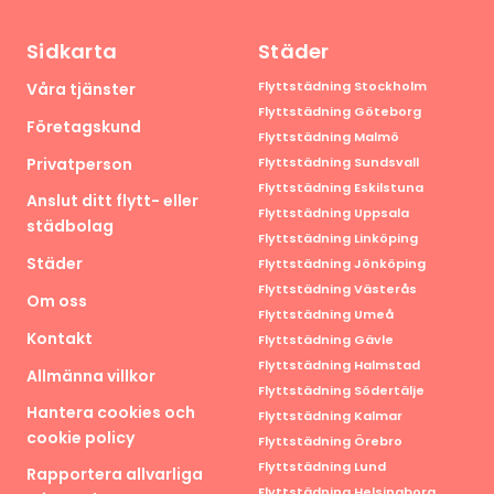
Sidkarta
Städer
Flyttstädning Stockholm
Våra tjänster
Flyttstädning Göteborg
Företagskund
Flyttstädning Malmö
Privatperson
Flyttstädning Sundsvall
Flyttstädning Eskilstuna
Anslut ditt flytt- eller
Flyttstädning Uppsala
städbolag
Flyttstädning Linköping
Städer
Flyttstädning Jönköping
Flyttstädning Västerås
Om oss
Flyttstädning Umeå
Kontakt
Flyttstädning Gävle
Flyttstädning Halmstad
Allmänna villkor
Flyttstädning Södertälje
Hantera cookies och
Flyttstädning Kalmar
cookie policy
Flyttstädning Örebro
Flyttstädning Lund
Rapportera allvarliga
Flyttstädning Helsingborg